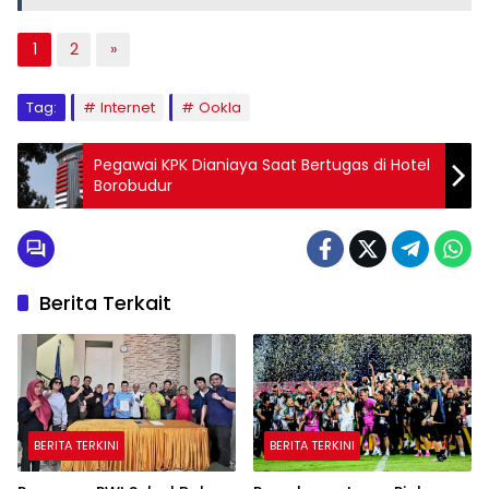
1
2
»
Tag:
Internet
Ookla
Pegawai KPK Dianiaya Saat Bertugas di Hotel
Borobudur
Berita Terkait
BERITA TERKINI
BERITA TERKINI