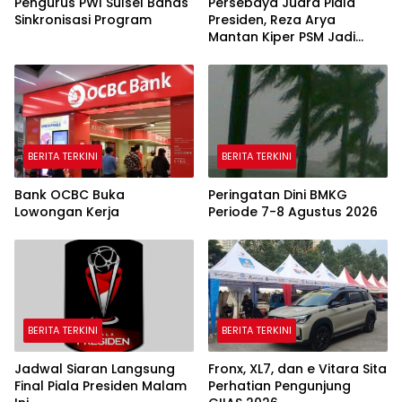
Pengurus PWI Sulsel Bahas
Persebaya Juara Piala
Sinkronisasi Program
Presiden, Reza Arya
Mantan Kiper PSM Jadi
Pahlawan
BERITA TERKINI
BERITA TERKINI
Bank OCBC Buka
Peringatan Dini BMKG
Lowongan Kerja
Periode 7-8 Agustus 2026
BERITA TERKINI
BERITA TERKINI
Jadwal Siaran Langsung
Fronx, XL7, dan e Vitara Sita
Final Piala Presiden Malam
Perhatian Pengunjung