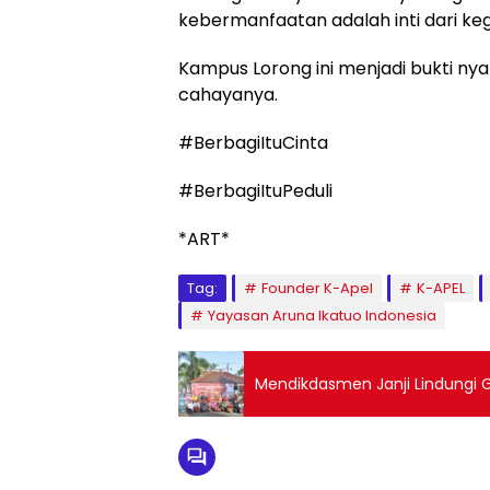
kebermanfaatan adalah inti dari ke
Kampus Lorong ini menjadi bukti nya
cahayanya.
#BerbagiItuCinta
#BerbagiItuPeduli
*ART*
Tag:
Founder K-Apel
K-APEL
Yayasan Aruna Ikatuo Indonesia
Mendikdasmen Janji Lindungi 