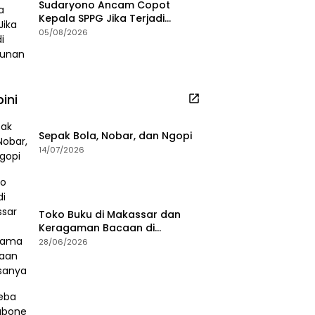
Sudaryono Ancam Copot
Kepala SPPG Jika Terjadi
Keracunan MBG
05/08/2026
ini
Sepak Bola, Nobar, dan Ngopi
14/07/2026
Toko Buku di Makassar dan
Keragaman Bacaan di
Masanya
28/06/2026