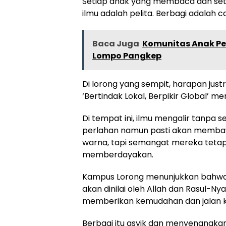
Setiap anak yang membaca dan seti
ilmu adalah pelita. Berbagi adalah 
Baca Juga
Komunitas Anak Pel
Lompo Pangkep
Di lorong yang sempit, harapan jus
‘Bertindak Lokal, Berpikir Global’ 
Di tempat ini, ilmu mengalir tanpa
perlahan namun pasti akan membaw
warna, tapi semangat mereka teta
memberdayakan.
Kampus Lorong menunjukkan bahwa t
akan dinilai oleh Allah dan Rasul-N
memberikan kemudahan dan jalan ke
Berbagi itu asyik dan menyenangk