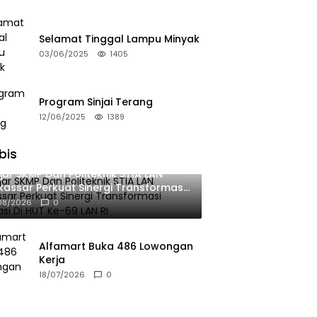
Selamat Tinggal Lampu Minyak
03/06/2025
1405
Program Sinjai Terang
12/06/2025
1389
bis
jar SKMP Dan Politeknik STIA LAN
assar Perkuat Sinergi Transformasi
okrasi Di HUT Ke-69 LAN RI
08/2026
0
Alfamart Buka 486 Lowongan
Kerja
18/07/2026
0