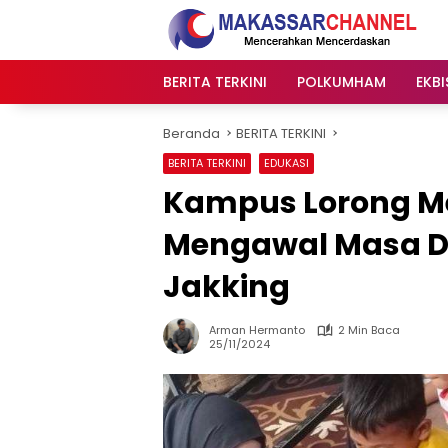
Langsung
ke
konten
BERITA TERKINI
POLKUMHAM
EKBI
Beranda
BERITA TERKINI
BERITA TERKINI
EDUKASI
Kampus Lorong M
Mengawal Masa D
Jakking
Arman Hermanto
2 Min Baca
25/11/2024