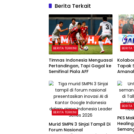
Berita Terkait
BERITA TERKINI
BERITA 
Timnas Indonesia Menguasai
Kolabo
Pertandingan, Tapi Gagal ke
Tapak S
Semifinal Piala AFF
Amanah
Hadapa
Selata
BERITA 
BERITA TERKINI
PKS Ma
Healing
Murid SMPN 3 Sinjai Tampil Di
Semang
Forum Nasional