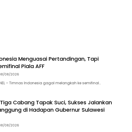
ran Tallo
2026
onesia Menguasai Pertandingan, Tapi
mifinal Piala AFF
08/08/2026
L – Timnas Indonesia gagal melangkah ke semifinal…
 Tiga Cabang Tapak Suci, Sukses Jalankan
nggung di Hadapan Gubernur Sulawesi
08/08/2026