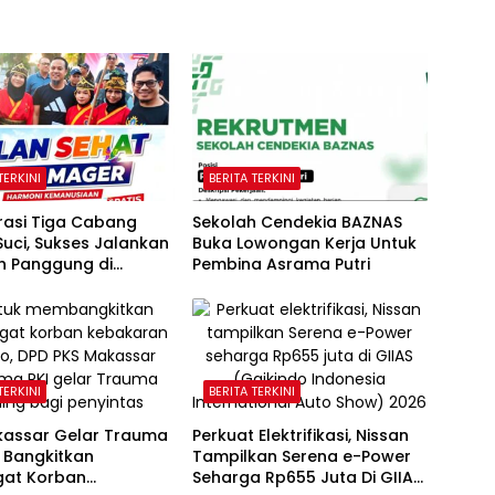
TERKINI
BERITA TERKINI
rasi Tiga Cabang
Sekolah Cendekia BAZNAS
uci, Sukses Jalankan
Buka Lowongan Kerja Untuk
 Panggung di
Pembina Asrama Putri
n Gubernur Sulawesi
n
TERKINI
BERITA TERKINI
kassar Gelar Trauma
Perkuat Elektrifikasi, Nissan
 Bangkitkan
Tampilkan Serena e-Power
at Korban
Seharga Rp655 Juta Di GIIAS