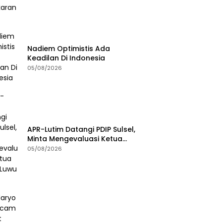
Nadiem Optimistis Ada
Keadilan Di Indonesia
05/08/2026
APR-Lutim Datangi PDIP Sulsel,
Minta Mengevaluasi Ketua
DPRD Luwu Timur
05/08/2026