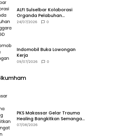
ALFI Sulselbar Kolaborasi
Organda Pelabuhan
Selenggarakan FGD
24/07/2026
0
Indomobil Buka Lowongan
Kerja
09/07/2026
0
olkumham
PKS Makassar Gelar Trauma
Healing Bangkitkan Semangat
Korban Kebakaran Tallo
07/08/2026