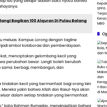
ap ibu yang belajar adalah bukti nyata bahwa
cahayanya.
angi Bagikan 100 Alquran Di Pulau Balang
Op
tru meluas. Kampus Lorong dengan tagline
menjadi simbol kolaborasi dan pemberdayaan.
 sekat, menciptakan gelombang kecil yang
a perubahan besar. Langit boleh berubah
p sama: berbagi, membangun, dan
indakan kecil yang bermanfaat bagi orang lain
ya. Mereka yakin bahwa Allah dan Rasul-Nya akan
luar dalam setiap tindakan yang bermanfaat.
an,” kata Rahman Rumaday, mengingatkan bahwa