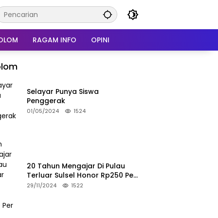
OLOM
RAGAM INFO
OPINI
olom
Selayar Punya Siswa
Penggerak
01/05/2024
1524
20 Tahun Mengajar Di Pulau
Terluar Sulsel Honor Rp250 Per
Bulan
29/11/2024
1522