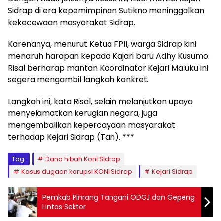
Sidrap di era kepemimpinan Sutikno meninggalkan
kekecewaan masyarakat Sidrap.
Karenanya, menurut Ketua FPII, warga Sidrap kini
menaruh harapan kepada Kajari baru Adhy Kusumo.
Risal berharap mantan Koordinator Kejari Maluku ini
segera mengambil langkah konkret.
Langkah ini, kata Risal, selain melanjutkan upaya
menyelamatkan kerugian negara, juga
mengembalikan kepercayaan masyarakat
terhadap Kejari Sidrap (Tan). ***
Tag:
Dana hibah Koni Sidrap
Kasus dugaan korupsi KONI Sidrap
Kejari Sidrap
Pemkab Pinrang Tangani ODGJ dan Gepeng
Lintas Sektor