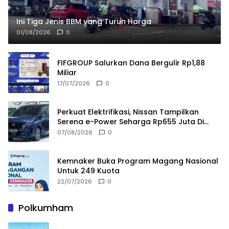
Ini Tiga Jenis BBM yang Turun Harga
01/08/2026
0
FIFGROUP Salurkan Dana Bergulir Rp1,88
Miliar
17/07/2026
0
Perkuat Elektrifikasi, Nissan Tampilkan
Serena e-Power Seharga Rp655 Juta Di
GIIAS 2026
07/08/2026
0
Kemnaker Buka Program Magang Nasional
Untuk 249 Kuota
22/07/2026
0
Polkumham