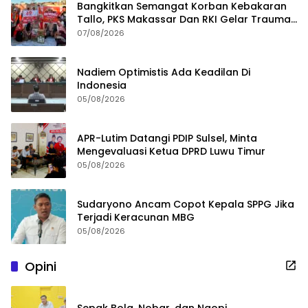
Bangkitkan Semangat Korban Kebakaran
Tallo, PKS Makassar Dan RKI Gelar Trauma
Healing
07/08/2026
Nadiem Optimistis Ada Keadilan Di
Indonesia
05/08/2026
APR-Lutim Datangi PDIP Sulsel, Minta
Mengevaluasi Ketua DPRD Luwu Timur
05/08/2026
Sudaryono Ancam Copot Kepala SPPG Jika
Terjadi Keracunan MBG
05/08/2026
Opini
Sepak Bola, Nobar, dan Ngopi