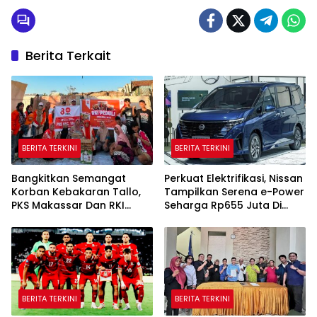
Berita Terkait
BERITA TERKINI
BERITA TERKINI
Bangkitkan Semangat
Perkuat Elektrifikasi, Nissan
Korban Kebakaran Tallo,
Tampilkan Serena e-Power
PKS Makassar Dan RKI
Seharga Rp655 Juta Di
Gelar Trauma Healing
GIIAS 2026
BERITA TERKINI
BERITA TERKINI