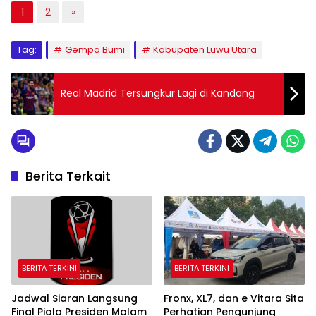
1
2
»
Tag:
Gempa Bumi
Kabupaten Luwu Utara
Real Madrid Tersungkur Lagi di Kandang
Berita Terkait
BERITA TERKINI
BERITA TERKINI
Jadwal Siaran Langsung
Fronx, XL7, dan e Vitara Sita
Final Piala Presiden Malam
Perhatian Pengunjung