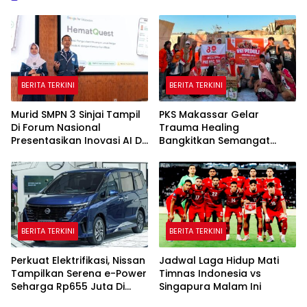
BERITA TERKINI
BERITA TERKINI
Murid SMPN 3 Sinjai Tampil
PKS Makassar Gelar
Di Forum Nasional
Trauma Healing
Presentasikan Inovasi AI Di
Bangkitkan Semangat
Kantor Google Indonesia
Korban Kebakaran Tallo
BERITA TERKINI
BERITA TERKINI
Perkuat Elektrifikasi, Nissan
Jadwal Laga Hidup Mati
Tampilkan Serena e-Power
Timnas Indonesia vs
Seharga Rp655 Juta Di
Singapura Malam Ini
GIIAS 2026