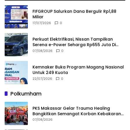
FIFGROUP Salurkan Dana Bergulir Rp1,88
Miliar
17/07/2026
0
Perkuat Elektrifikasi, Nissan Tampilkan
Serena e-Power Seharga Rp655 Juta Di
GIIAS 2026
07/08/2026
0
Kemnaker Buka Program Magang Nasional
Untuk 249 Kuota
22/07/2026
0
Polkumham
PKS Makassar Gelar Trauma Healing
Bangkitkan Semangat Korban Kebakaran
Tallo
07/08/2026