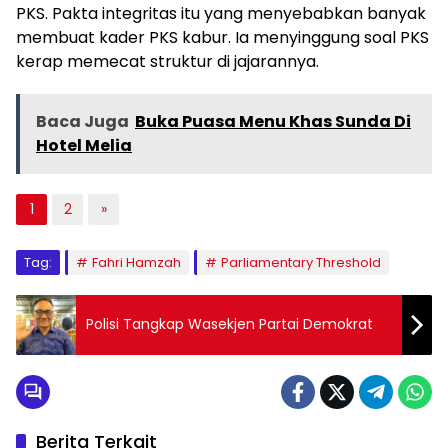
PKS. Pakta integritas itu yang menyebabkan banyak
membuat kader PKS kabur. Ia menyinggung soal PKS
kerap memecat struktur di jajarannya.
Baca Juga
Buka Puasa Menu Khas Sunda Di
Hotel Melia
1
2
»
Tag:
Fahri Hamzah
Parliamentary Threshold
Polisi Tangkap Wasekjen Partai Demokrat
Berita Terkait