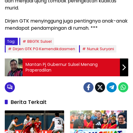
dan menjadi ujung tombak peningkatan kualitas
murid.
Dirjen GTK menyinggung juga pentingnya anak-anak
mendapat pendampingan di rumah. ***
Tag:
BBGTK Sulsel
Dirjen GTK PG Kemendikdasmen
Nunuk Suryani
Mantan Pj Gubernur Sulsel Menang
Praperadilan
Berita Terkait