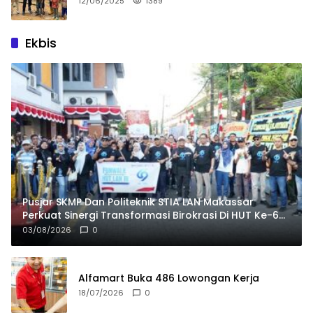
12/06/2025
1389
Ekbis
Pusjar SKMP Dan Politeknik STIA LAN Makassar
Perkuat Sinergi Transformasi Birokrasi Di HUT Ke-69
LAN RI
03/08/2026
0
Alfamart Buka 486 Lowongan Kerja
18/07/2026
0