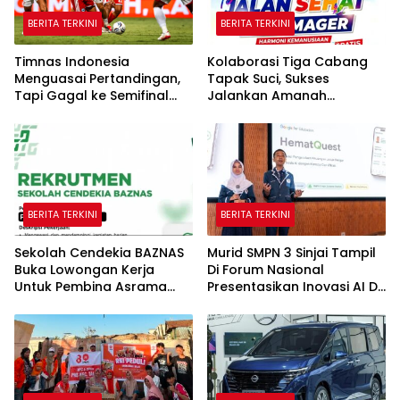
BERITA TERKINI
BERITA TERKINI
Timnas Indonesia
Kolaborasi Tiga Cabang
Menguasai Pertandingan,
Tapak Suci, Sukses
Tapi Gagal ke Semifinal
Jalankan Amanah
Piala AFF
Panggung di Hadapan
Gubernur Sulawesi Selatan
BERITA TERKINI
BERITA TERKINI
Sekolah Cendekia BAZNAS
Murid SMPN 3 Sinjai Tampil
Buka Lowongan Kerja
Di Forum Nasional
Untuk Pembina Asrama
Presentasikan Inovasi AI Di
Putri
Kantor Google Indonesia