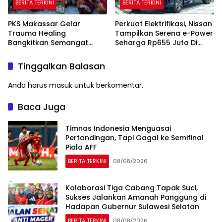
BERITA TERKINI
BERITA TERKINI
PKS Makassar Gelar
Perkuat Elektrifikasi, Nissan
Trauma Healing
Tampilkan Serena e-Power
Bangkitkan Semangat
Seharga Rp655 Juta Di
Korban Kebakaran Tallo
GIIAS 2026
Tinggalkan Balasan
Anda harus
masuk
untuk berkomentar.
Baca Juga
Timnas Indonesia Menguasai
Pertandingan, Tapi Gagal ke Semifinal
Piala AFF
BERITA TERKINI
08/08/2026
Kolaborasi Tiga Cabang Tapak Suci,
Sukses Jalankan Amanah Panggung di
Hadapan Gubernur Sulawesi Selatan
BERITA TERKINI
08/08/2026