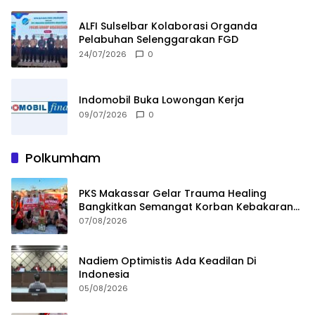
ALFI Sulselbar Kolaborasi Organda
Pelabuhan Selenggarakan FGD
24/07/2026
0
Indomobil Buka Lowongan Kerja
09/07/2026
0
Polkumham
PKS Makassar Gelar Trauma Healing
Bangkitkan Semangat Korban Kebakaran
Tallo
07/08/2026
Nadiem Optimistis Ada Keadilan Di
Indonesia
05/08/2026