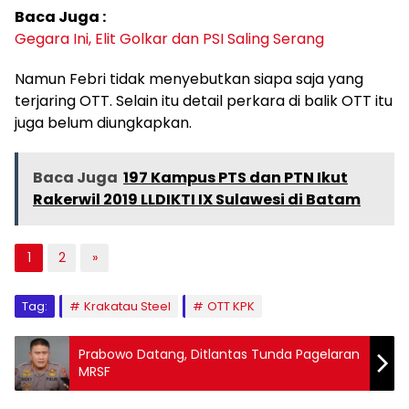
Baca Juga :
Gegara Ini, Elit Golkar dan PSI Saling Serang
Namun Febri tidak menyebutkan siapa saja yang
terjaring OTT. Selain itu detail perkara di balik OTT itu
juga belum diungkapkan.
Baca Juga
197 Kampus PTS dan PTN Ikut
Rakerwil 2019 LLDIKTI IX Sulawesi di Batam
1
2
»
Tag:
Krakatau Steel
OTT KPK
Prabowo Datang, Ditlantas Tunda Pagelaran
MRSF