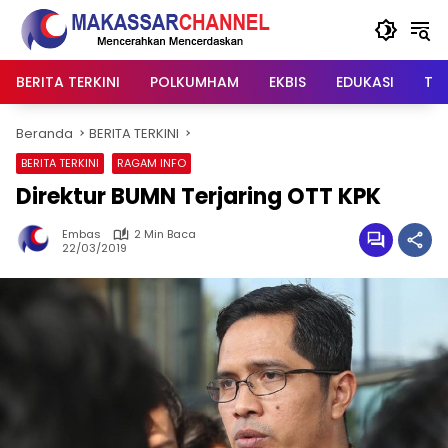
Langsung
ke
konten
BERITA TERKINI
POLKUMHAM
EKBIS
EDUKASI
TIP
Beranda
BERITA TERKINI
BERITA TERKINI
RAGAM INFO
Direktur BUMN Terjaring OTT KPK
Embas
2 Min Baca
22/03/2019