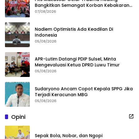
Bangkitkan Semangat Korban Kebakaran
Tallo
07/08/2026
Nadiem Optimistis Ada Keadilan Di
Indonesia
05/08/2026
APR-Lutim Datangi PDIP Sulsel, Minta
Mengevaluasi Ketua DPRD Luwu Timur
05/08/2026
Sudaryono Ancam Copot Kepala SPPG Jika
Terjadi Keracunan MBG
05/08/2026
Opini
Sepak Bola, Nobar, dan Ngopi