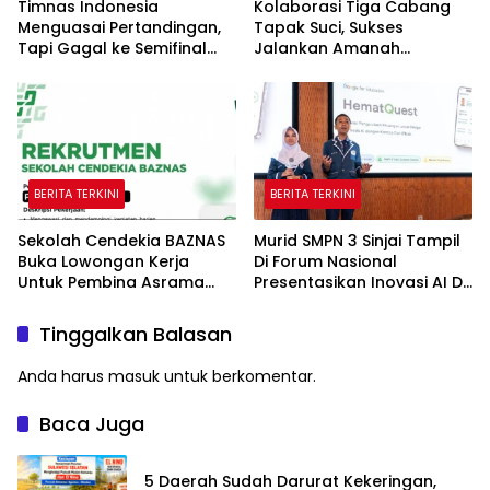
Timnas Indonesia
Kolaborasi Tiga Cabang
Menguasai Pertandingan,
Tapak Suci, Sukses
Tapi Gagal ke Semifinal
Jalankan Amanah
Piala AFF
Panggung di Hadapan
Gubernur Sulawesi Selatan
BERITA TERKINI
BERITA TERKINI
Sekolah Cendekia BAZNAS
Murid SMPN 3 Sinjai Tampil
Buka Lowongan Kerja
Di Forum Nasional
Untuk Pembina Asrama
Presentasikan Inovasi AI Di
Putri
Kantor Google Indonesia
Tinggalkan Balasan
Anda harus
masuk
untuk berkomentar.
Baca Juga
5 Daerah Sudah Darurat Kekeringan,