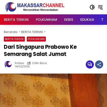
Langsung
ke
konten
BERITA TERKINI
POLKUMHAM
EKBIS
EDUKASI
TIP
Beranda
BERITA TERKINI
BERITA TERKINI
POLKUMHAM
Dari Singapura Prabowo Ke
Semarang Salat Jumat
Embas
3 Min Baca
14/02/2019