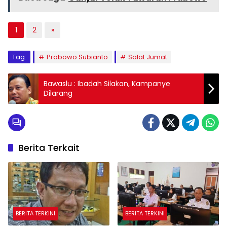
1
2
»
Tag:
Prabowo Subianto
Salat Jumat
Bawaslu : Ibadah Silakan, Kampanye
Dilarang
Berita Terkait
BERITA TERKINI
BERITA TERKINI