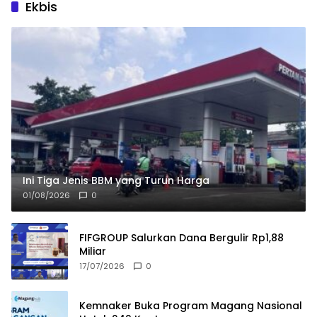
Ekbis
Ini Tiga Jenis BBM yang Turun Harga
01/08/2026
0
FIFGROUP Salurkan Dana Bergulir Rp1,88
Miliar
17/07/2026
0
Kemnaker Buka Program Magang Nasional