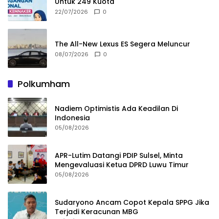
Untuk 249 Kuota
22/07/2026
0
The All-New Lexus ES Segera Meluncur
08/07/2026
0
Polkumham
Nadiem Optimistis Ada Keadilan Di
Indonesia
05/08/2026
APR-Lutim Datangi PDIP Sulsel, Minta
Mengevaluasi Ketua DPRD Luwu Timur
05/08/2026
Sudaryono Ancam Copot Kepala SPPG Jika
Terjadi Keracunan MBG