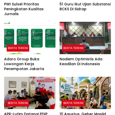
PWI Sulsel Prioritas
51 Guru Ikut Ujian Substansi
Peningkatan Kualitas
BCKS Di Sidrap
Jurnalis
BERITA TERKINI
BERITA TERKINI
Adaro Group Buka
Nadiem Optimistis Ada
Lowongan Kerja
Keadilan Di Indonesia
Penempatan Jakarta
BERITA TERKINI
BERITA TERKINI
APR-Lutim Datangi PDIP
10 Agustus, Geber Masjid