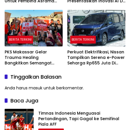
Untuk Pembina Asrama
Presentasikan Inovasi AI Di
Putri
Kantor Google Indonesia
BERITA TERKINI
BERITA TERKINI
PKS Makassar Gelar
Perkuat Elektrifikasi, Nissan
Trauma Healing
Tampilkan Serena e-Power
Bangkitkan Semangat
Seharga Rp655 Juta Di
Korban Kebakaran Tallo
GIIAS 2026
Tinggalkan Balasan
Anda harus
masuk
untuk berkomentar.
Baca Juga
Timnas Indonesia Menguasai
Pertandingan, Tapi Gagal ke Semifinal
Piala AFF