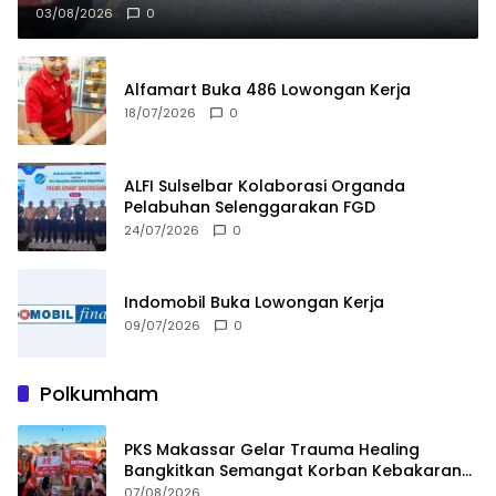
LAN RI
03/08/2026
0
Alfamart Buka 486 Lowongan Kerja
18/07/2026
0
ALFI Sulselbar Kolaborasi Organda
Pelabuhan Selenggarakan FGD
24/07/2026
0
Indomobil Buka Lowongan Kerja
09/07/2026
0
Polkumham
PKS Makassar Gelar Trauma Healing
Bangkitkan Semangat Korban Kebakaran
Tallo
07/08/2026