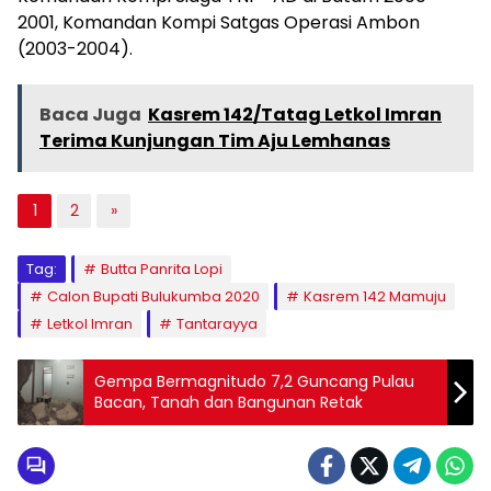
2001, Komandan Kompi Satgas Operasi Ambon
(2003-2004).
Baca Juga
Kasrem 142/Tatag Letkol Imran
Terima Kunjungan Tim Aju Lemhanas
1
2
»
Tag:
Butta Panrita Lopi
Calon Bupati Bulukumba 2020
Kasrem 142 Mamuju
Letkol Imran
Tantarayya
Gempa Bermagnitudo 7,2 Guncang Pulau
Bacan, Tanah dan Bangunan Retak