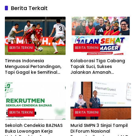
Berita Terkait
BERITA TERKINI
BERITA TERKINI
Timnas Indonesia
Kolaborasi Tiga Cabang
Menguasai Pertandingan,
Tapak Suci, Sukses
Tapi Gagal ke Semifinal
Jalankan Amanah
Piala AFF
Panggung di Hadapan
Gubernur Sulawesi Selatan
BERITA TERKINI
BERITA TERKINI
Sekolah Cendekia BAZNAS
Murid SMPN 3 Sinjai Tampil
Buka Lowongan Kerja
Di Forum Nasional