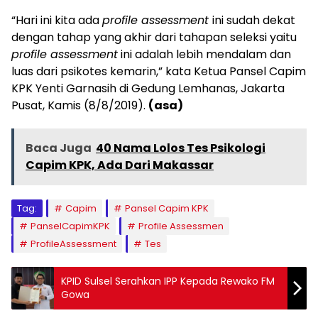
“Hari ini kita ada
profile assessment
ini sudah dekat
dengan tahap yang akhir dari tahapan seleksi yaitu
profile assessment
ini adalah lebih mendalam dan
luas dari psikotes kemarin,” kata Ketua Pansel Capim
KPK Yenti Garnasih di Gedung Lemhanas, Jakarta
Pusat, Kamis (8/8/2019).
(asa)
Baca Juga
40 Nama Lolos Tes Psikologi
Capim KPK, Ada Dari Makassar
Tag:
Capim
Pansel Capim KPK
PanselCapimKPK
Profile Assessmen
ProfileAssessment
Tes
KPID Sulsel Serahkan IPP Kepada Rewako FM
Gowa