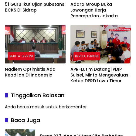
51 Guru Ikut Ujian Substansi
Adaro Group Buka
BCKS Di Sidrap
Lowongan Kerja
Penempatan Jakarta
BERITA TERKINI
BERITA TERKINI
Nadiem Optimistis Ada
APR-Lutim Datangi PDIP
Keadilan Di Indonesia
Sulsel, Minta Mengevaluasi
Ketua DPRD Luwu Timur
Tinggalkan Balasan
Anda harus
masuk
untuk berkomentar.
Baca Juga
Fronx, XL7, dan e Vitara Sita Perhatian