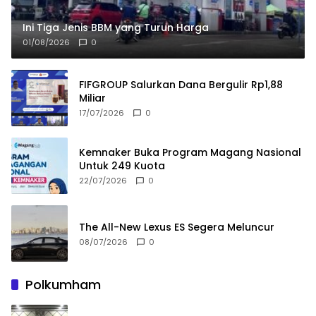
Ini Tiga Jenis BBM yang Turun Harga
01/08/2026
0
FIFGROUP Salurkan Dana Bergulir Rp1,88
Miliar
17/07/2026
0
Kemnaker Buka Program Magang Nasional
Untuk 249 Kuota
22/07/2026
0
The All-New Lexus ES Segera Meluncur
08/07/2026
0
Polkumham