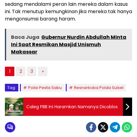
sedang mendalami peran lain mereka dalam kasus
ini. Tak menutup kemungkinan jika mereka tak hanya
mengonsumsi barang haram.
Baca Juga
Gubernur Nurdin Abdullah Minta
Ini Saat Resmikan Masjid Unismuh
Makassar
1
2
3
»
Tag:
Polisi Pesta Sabu
Resnarkoba Polda Sulsel
Caleg PBB Ini Haramkan Namanya Dicoblos