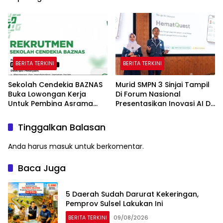
Piala AFF
Panggung di Hadapan
Gubernur Sulawesi Selatan
BERITA TERKINI
BERITA TERKINI
Sekolah Cendekia BAZNAS
Murid SMPN 3 Sinjai Tampil
Buka Lowongan Kerja
Di Forum Nasional
Untuk Pembina Asrama
Presentasikan Inovasi AI Di
Putri
Kantor Google Indonesia
Tinggalkan Balasan
Anda harus
masuk
untuk berkomentar.
Baca Juga
5 Daerah Sudah Darurat Kekeringan,
Pemprov Sulsel Lakukan Ini
BERITA TERKINI
09/08/2026