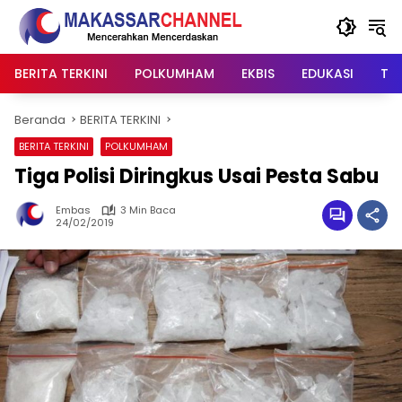
Langsung
ke
konten
BERITA TERKINI
POLKUMHAM
EKBIS
EDUKASI
TIP
Beranda
BERITA TERKINI
BERITA TERKINI
POLKUMHAM
Tiga Polisi Diringkus Usai Pesta Sabu
Embas
3 Min Baca
24/02/2019