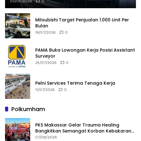
03/08/2026
0
Mitsubishi Target Penjualan 1.000 Unit Per
Bulan
19/07/2026
0
PAMA Buka Lowongan Kerja Posisi Assistant
Surveyor
25/07/2026
0
Pelni Services Terima Tenaga Kerja
11/07/2026
0
Polkumham
PKS Makassar Gelar Trauma Healing
Bangkitkan Semangat Korban Kebakaran
Tallo
07/08/2026