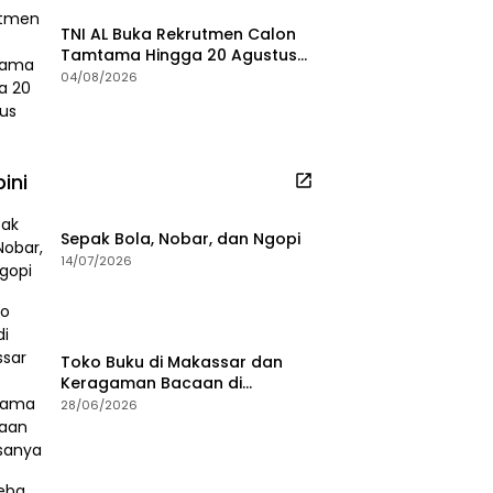
TNI AL Buka Rekrutmen Calon
Tamtama Hingga 20 Agustus
2026
04/08/2026
ini
Sepak Bola, Nobar, dan Ngopi
14/07/2026
Toko Buku di Makassar dan
Keragaman Bacaan di
Masanya
28/06/2026