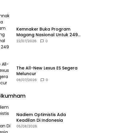
Kemnaker Buka Program
Magang Nasional Untuk 249
Kuota
22/07/2026
0
The All-New Lexus ES Segera
Meluncur
08/07/2026
0
olkumham
Nadiem Optimistis Ada
Keadilan Di Indonesia
05/08/2026