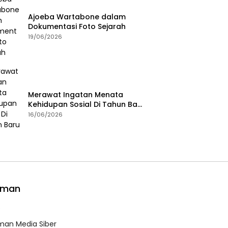
Ajoeba Wartabone dalam
Dokumentasi Foto Sejarah
19/06/2026
Merawat Ingatan Menata
Kehidupan Sosial Di Tahun Baru
Islam
16/06/2026
aman
e
an Media Siber