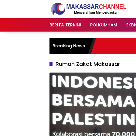
Langsung
ke
konten
BERITA TERKINI
POLKUMHAM
EKBI
Breaking News
Rumah Zakat Makassar