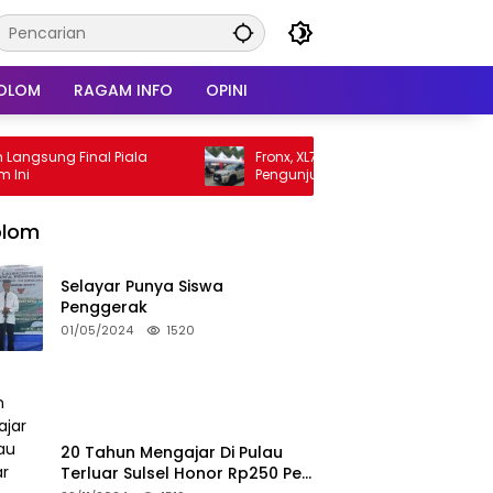
OLOM
RAGAM INFO
OPINI
 Final Piala
Fronx, XL7, dan e Vitara Sita Perhatian
Pengunjung GIIAS 2026
olom
Selayar Punya Siswa
Penggerak
01/05/2024
1520
20 Tahun Mengajar Di Pulau
Terluar Sulsel Honor Rp250 Per