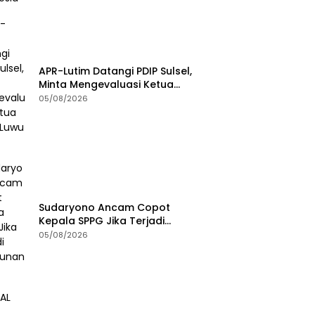
APR-Lutim Datangi PDIP Sulsel,
Minta Mengevaluasi Ketua
DPRD Luwu Timur
05/08/2026
Sudaryono Ancam Copot
Kepala SPPG Jika Terjadi
Keracunan MBG
05/08/2026