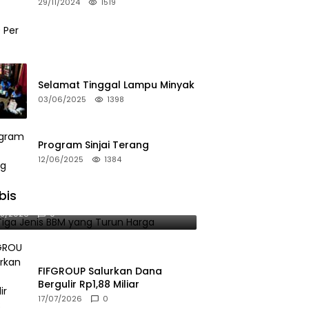
Bulan
29/11/2024
1519
Selamat Tinggal Lampu Minyak
03/06/2025
1398
Program Sinjai Terang
12/06/2025
1384
bis
 Tiga Jenis BBM yang Turun Harga
08/2026
0
FIFGROUP Salurkan Dana
Bergulir Rp1,88 Miliar
17/07/2026
0