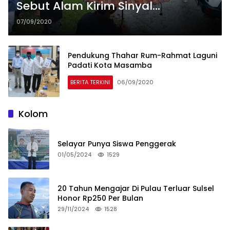
Sebut Alam Kirim Sinyal
Kemenangan Saat Mendaftar Di
07/09/2020
KPU Lutra
Pendukung Thahar Rum-Rahmat Laguni
Padati Kota Masamba
BERITA TERKINI
06/09/2020
Kolom
Selayar Punya Siswa Penggerak
01/05/2024
1529
20 Tahun Mengajar Di Pulau Terluar Sulsel
Honor Rp250 Per Bulan
29/11/2024
1528