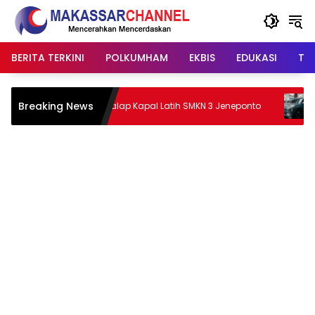
Langsung
ke
konten
BERITA TERKINI
POLKUMHAM
EKBIS
EDUKASI
TIP
an
Breaking News
Api Lalap Kapal Latih SMKN 3 Jeneponto
Kia Per