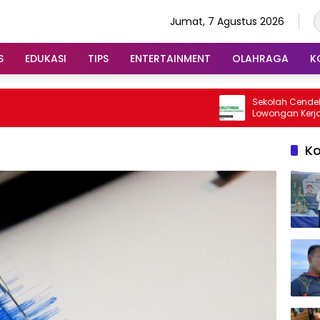
Jumat, 7 Agustus 2026
S
EDUKASI
TIPS
ENTERTAINMENT
OLAHRAGA
K
Sekolah Cendekia BAZN
Lowongan Kerja Untuk 
Putri
K