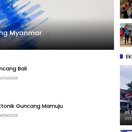
ang Myanmar
Ek
cang Bali
10/02/2025
tonik Guncang Mamuju
Ini
14/09/2020
01/