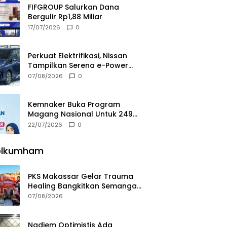
FIFGROUP Salurkan Dana
Bergulir Rp1,88 Miliar
17/07/2026
0
Perkuat Elektrifikasi, Nissan
Tampilkan Serena e-Power
Seharga Rp655 Juta Di GIIAS
07/08/2026
0
2026
Kemnaker Buka Program
Magang Nasional Untuk 249
Kuota
22/07/2026
0
olkumham
PKS Makassar Gelar Trauma
Healing Bangkitkan Semangat
Korban Kebakaran Tallo
07/08/2026
Nadiem Optimistis Ada