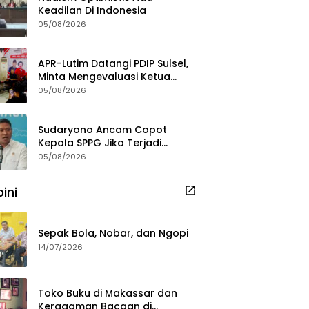
Keadilan Di Indonesia
05/08/2026
APR-Lutim Datangi PDIP Sulsel,
Minta Mengevaluasi Ketua
DPRD Luwu Timur
05/08/2026
Sudaryono Ancam Copot
Kepala SPPG Jika Terjadi
Keracunan MBG
05/08/2026
ini
Sepak Bola, Nobar, dan Ngopi
14/07/2026
Toko Buku di Makassar dan
Keragaman Bacaan di