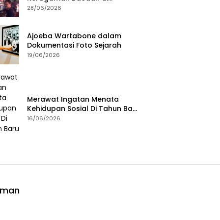
Masanya
28/06/2026
Ajoeba Wartabone dalam
Dokumentasi Foto Sejarah
19/06/2026
Merawat Ingatan Menata
Kehidupan Sosial Di Tahun Baru
Islam
16/06/2026
aman
e