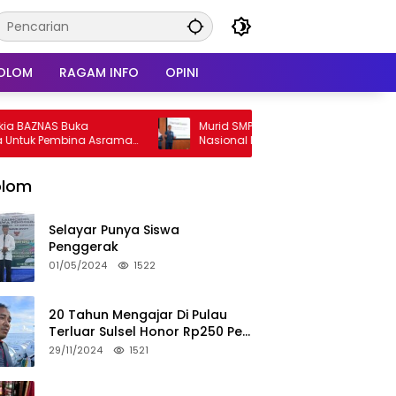
OLOM
RAGAM INFO
OPINI
AS Buka
Murid SMPN 3 Sinjai Tampil Di Forum
Pembina Asrama
Nasional Presentasikan Inovasi AI Di
Kantor Google Indonesia
olom
Selayar Punya Siswa
Penggerak
01/05/2024
1522
20 Tahun Mengajar Di Pulau
Terluar Sulsel Honor Rp250 Per
Bulan
29/11/2024
1521