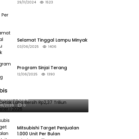
Bulan
29/11/2024
1523
Selamat Tinggal Lampu Minyak
03/06/2025
1406
Program Sinjai Terang
12/06/2025
1390
bis
 Cetak Laba Bersih Rp2,37 Triliun
ester I 2026
08/2026
0
Mitsubishi Target Penjualan
1.000 Unit Per Bulan