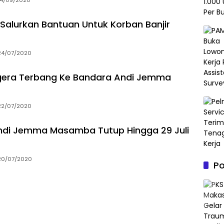
14/09/2020
alurkan Bantuan Untuk Korban Banjir
24/07/2020
egera Terbang Ke Bandara Andi Jemma
22/07/2020
ndi Jemma Masamba Tutup Hingga 29 Juli
20/07/2020
P