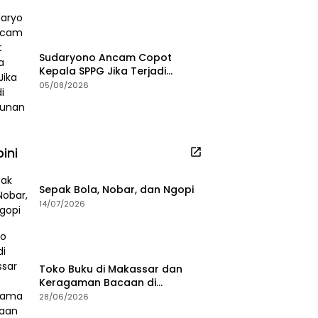
Sudaryono Ancam Copot
Kepala SPPG Jika Terjadi
Keracunan MBG
05/08/2026
ini
Sepak Bola, Nobar, dan Ngopi
14/07/2026
Toko Buku di Makassar dan
Keragaman Bacaan di
Masanya
28/06/2026