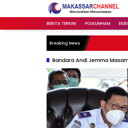
Langsung
ke
konten
BERITA TERKINI
POLKUMHAM
EKBI
Breaking News
Bandara Andi Jemma Masa