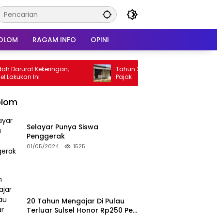
OLOM
RAGAM INFO
OPINI
t Kekeringan,
Tahun 2027 Rumah Kontrakan Kena
 Ini
Pajak
olom
Selayar Punya Siswa
Penggerak
01/05/2024
1525
20 Tahun Mengajar Di Pulau
Terluar Sulsel Honor Rp250 Per