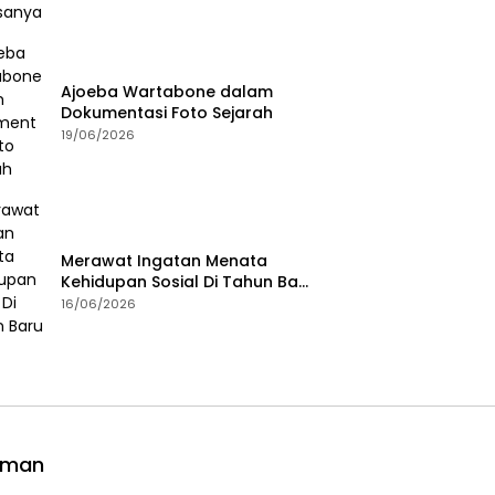
Ajoeba Wartabone dalam
Dokumentasi Foto Sejarah
19/06/2026
Merawat Ingatan Menata
Kehidupan Sosial Di Tahun Baru
Islam
16/06/2026
aman