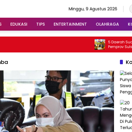
Minggu, 9 Agustus 2026
S
EDUKASI
TIPS
ENTERTAINMENT
OLAHRAGA
K
5 Daerah Sudah Darura
Pemprov Sulsel Lakukan
mba
K