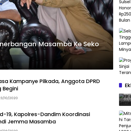
 Penerbangan Masamba Ke Seko
asa Kampanye Pilkada, Anggota DPRD
Ek
FIF
g Begini
Sem
23/10/2020
03/
d-19, Kapolres-Dandim Koordinasi
Andi Jemma Masamba