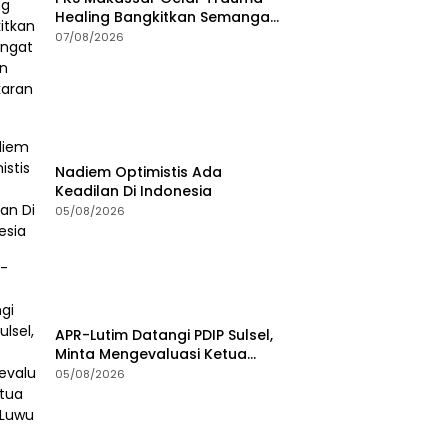
Healing Bangkitkan Semangat
Korban Kebakaran Tallo
07/08/2026
Nadiem Optimistis Ada
Keadilan Di Indonesia
05/08/2026
APR-Lutim Datangi PDIP Sulsel,
Minta Mengevaluasi Ketua
DPRD Luwu Timur
05/08/2026