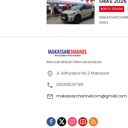
GIIAS 2026
BERITA TERKINI
MAKASSARCHANN
GIIAS…
Mencerahkan Mencerdaskan
Jl. Adhyaksa No.2 Makassar
082191529789
makassarchannelcom@gmail.com