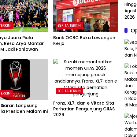
TERKINI
BERITA TERKINI
Op
ya Juara Piala
Bank OCBC Buka Lowongan
n, Reza Arya Mantan
Kerja
SM Jadi Pahlawan
BERITA TERKINI
TERKINI
Fronx, XL7, dan e Vitara Sita
 Siaran Langsung
Perhatian Pengunjung GIIAS
iala Presiden Malam Ini
2026