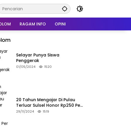
OLOM
RAGAM INFO
OPINI
olom
Selayar Punya Siswa
Penggerak
01/05/2024
1520
20 Tahun Mengajar Di Pulau
Terluar Sulsel Honor Rp250 Per
Bulan
29/11/2024
1519