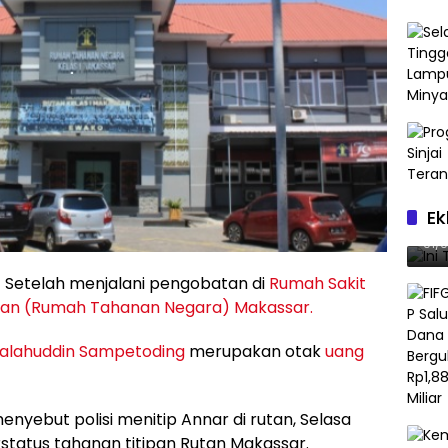
Ek
Ini
01/
 Setelah menjalani pengobatan di
Rumah Sakit
tan (Rumah Tahanan Negara) Makassar.
alahuddin Sampetoding
merupakan otak
uang
nyebut polisi menitip Annar di rutan, Selasa
rstatus tahanan titipan Rutan Makassar.