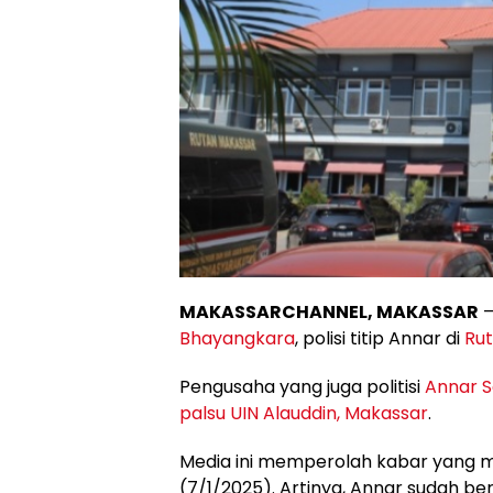
MAKASSARCHANNEL, MAKASSAR
–
Bhayangkara
, polisi titip Annar di
Ru
Pengusaha yang juga politisi
Annar S
palsu
UIN Alauddin, Makassar
.
Media ini memperolah kabar yang me
(7/1/2025). Artinya, Annar sudah be