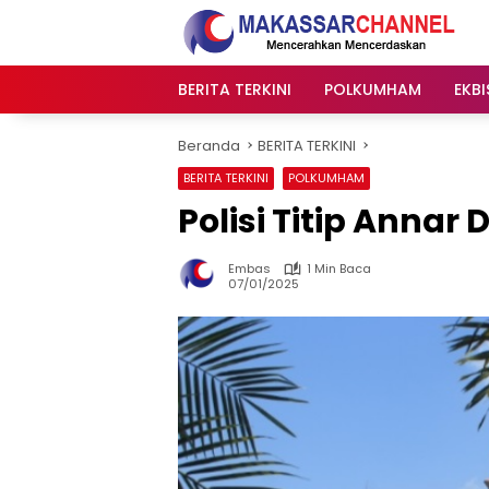
Langsung
ke
konten
BERITA TERKINI
POLKUMHAM
EKBI
Beranda
BERITA TERKINI
BERITA TERKINI
POLKUMHAM
Polisi Titip Annar 
Embas
1 Min Baca
07/01/2025