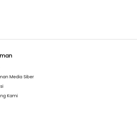
aman
e
an Media Siber
si
ang Kami