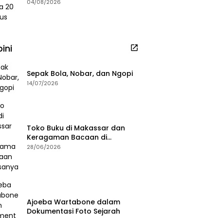
2026
04/08/2026
ini
Sepak Bola, Nobar, dan Ngopi
14/07/2026
Toko Buku di Makassar dan
Keragaman Bacaan di
Masanya
28/06/2026
Ajoeba Wartabone dalam
Dokumentasi Foto Sejarah