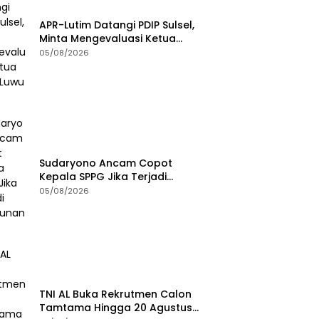
APR-Lutim Datangi PDIP Sulsel,
Minta Mengevaluasi Ketua
DPRD Luwu Timur
05/08/2026
Sudaryono Ancam Copot
Kepala SPPG Jika Terjadi
Keracunan MBG
05/08/2026
TNI AL Buka Rekrutmen Calon
Tamtama Hingga 20 Agustus