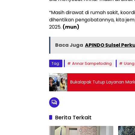
“Masih dirawat di rumah sakit, koor
dihentikan pengobatannya, kita jemp
2025.
(mun)
Baca Juga
APINDO Sulsel Perk
Tag:
Annar Sampetoding
Uang 
Bukalapak Tutup Layanan Mar
Berita Terkait