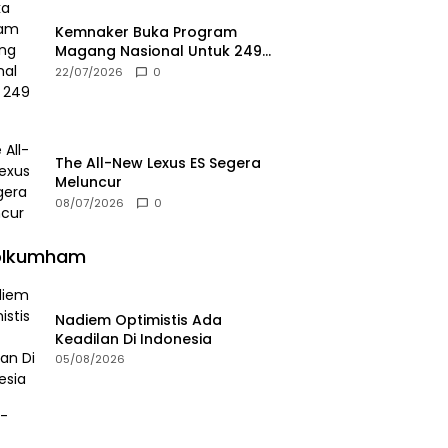
Kemnaker Buka Program
Magang Nasional Untuk 249
Kuota
22/07/2026
0
The All-New Lexus ES Segera
Meluncur
08/07/2026
0
olkumham
Nadiem Optimistis Ada
Keadilan Di Indonesia
05/08/2026