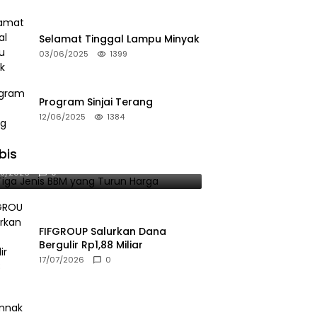
Selamat Tinggal Lampu Minyak
03/06/2025
1399
Program Sinjai Terang
12/06/2025
1384
bis
 Tiga Jenis BBM yang Turun Harga
08/2026
0
FIFGROUP Salurkan Dana
Bergulir Rp1,88 Miliar
17/07/2026
0