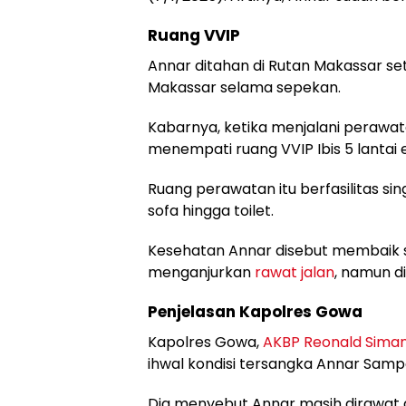
Ruang VVIP
Annar ditahan di Rutan Makassar se
Makassar selama sepekan.
Kabarnya, ketika menjalani perawatan
menempati ruang VVIP Ibis 5 lantai
Ruang perawatan itu berfasilitas singl
sofa hingga toilet.
Kesehatan Annar disebut membaik s
menganjurkan
rawat jalan
, namun d
Penjelasan Kapolres Gowa
Kapolres Gowa,
AKBP Reonald Siman
ihwal kondisi tersangka Annar Samp
Dia menyebut Annar masih dirawat 