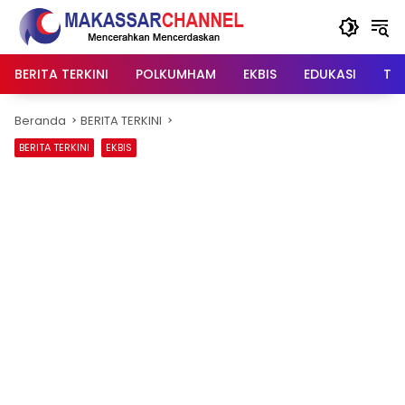
Langsung
ke
konten
BERITA TERKINI
POLKUMHAM
EKBIS
EDUKASI
TIP
Beranda
BERITA TERKINI
BERITA TERKINI
EKBIS