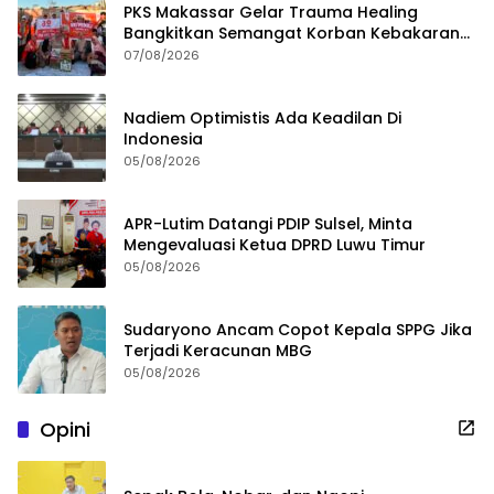
PKS Makassar Gelar Trauma Healing
Bangkitkan Semangat Korban Kebakaran
Tallo
07/08/2026
Nadiem Optimistis Ada Keadilan Di
Indonesia
05/08/2026
APR-Lutim Datangi PDIP Sulsel, Minta
Mengevaluasi Ketua DPRD Luwu Timur
05/08/2026
Sudaryono Ancam Copot Kepala SPPG Jika
Terjadi Keracunan MBG
05/08/2026
Opini