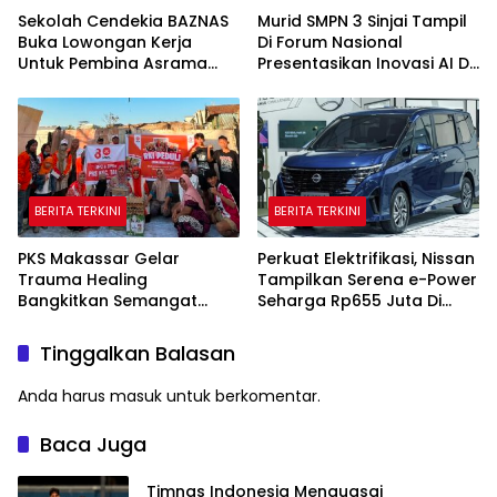
Sekolah Cendekia BAZNAS
Murid SMPN 3 Sinjai Tampil
Buka Lowongan Kerja
Di Forum Nasional
Untuk Pembina Asrama
Presentasikan Inovasi AI Di
Putri
Kantor Google Indonesia
BERITA TERKINI
BERITA TERKINI
PKS Makassar Gelar
Perkuat Elektrifikasi, Nissan
Trauma Healing
Tampilkan Serena e-Power
Bangkitkan Semangat
Seharga Rp655 Juta Di
Korban Kebakaran Tallo
GIIAS 2026
Tinggalkan Balasan
Anda harus
masuk
untuk berkomentar.
Baca Juga
Timnas Indonesia Menguasai