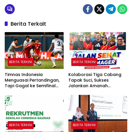
Berita Terkait
BERITA TERKINI
BERITA TERKINI
Timnas Indonesia
Kolaborasi Tiga Cabang
Menguasai Pertandingan,
Tapak Suci, Sukses
Tapi Gagal ke Semifinal
Jalankan Amanah
Piala AFF
Panggung di Hadapan
Gubernur Sulawesi Selatan
BERITA TERKINI
BERITA TERKINI