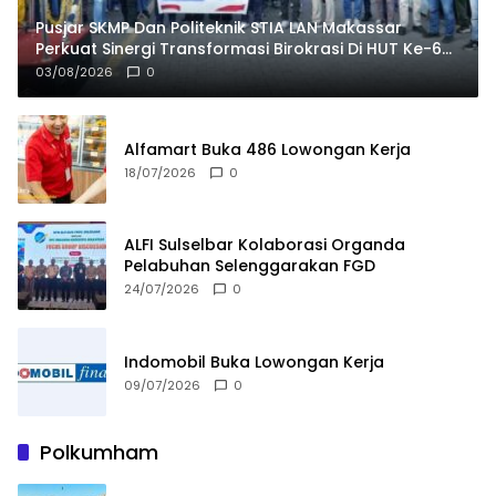
Pusjar SKMP Dan Politeknik STIA LAN Makassar
Perkuat Sinergi Transformasi Birokrasi Di HUT Ke-69
LAN RI
03/08/2026
0
Alfamart Buka 486 Lowongan Kerja
18/07/2026
0
ALFI Sulselbar Kolaborasi Organda
Pelabuhan Selenggarakan FGD
24/07/2026
0
Indomobil Buka Lowongan Kerja
09/07/2026
0
Polkumham