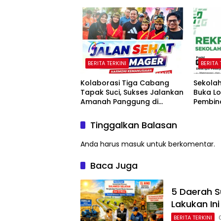
BERITA TERKINI
BERITA 
Kolaborasi Tiga Cabang
Sekola
Tapak Suci, Sukses Jalankan
Buka L
Amanah Panggung di
Pembin
Hadapan Gubernur Sulawesi
Selatan
Tinggalkan Balasan
Anda harus
masuk
untuk berkomentar.
Baca Juga
5 Daerah S
Lakukan Ini
BERITA TERKINI