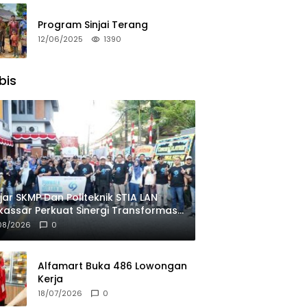
Program Sinjai Terang
12/06/2025
1390
bis
jar SKMP Dan Politeknik STIA LAN
assar Perkuat Sinergi Transformasi
okrasi Di HUT Ke-69 LAN RI
08/2026
0
Alfamart Buka 486 Lowongan
Kerja
18/07/2026
0