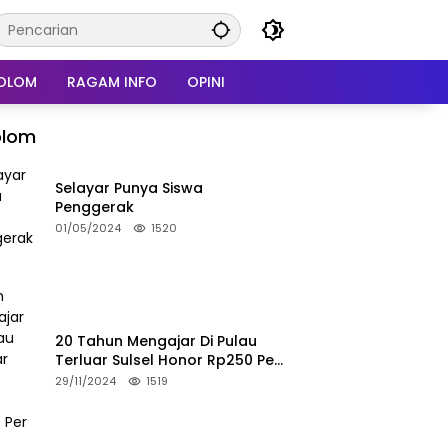
OLOM
RAGAM INFO
OPINI
olom
Selayar Punya Siswa
Penggerak
01/05/2024
1520
20 Tahun Mengajar Di Pulau
Terluar Sulsel Honor Rp250 Per
Bulan
29/11/2024
1519