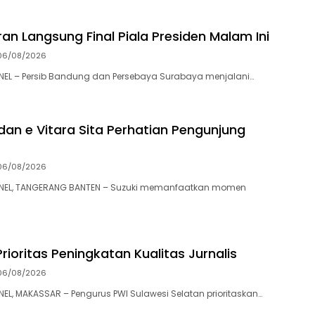
an Langsung Final Piala Presiden Malam Ini
06/08/2026
L – Persib Bandung dan Persebaya Surabaya menjalani…
 dan e Vitara Sita Perhatian Pengunjung
06/08/2026
EL, TANGERANG BANTEN – Suzuki memanfaatkan momen
Prioritas Peningkatan Kualitas Jurnalis
06/08/2026
, MAKASSAR – Pengurus PWI Sulawesi Selatan prioritaskan…