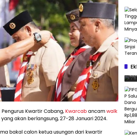
Ek
Ini
01/
 Pengurus Kwartir Cabang,
Kwarcab
ancam
walk
l yang akan berlangsung, 27-28 Januari 2024.
ama bakal calon ketua usungan dari kwartir