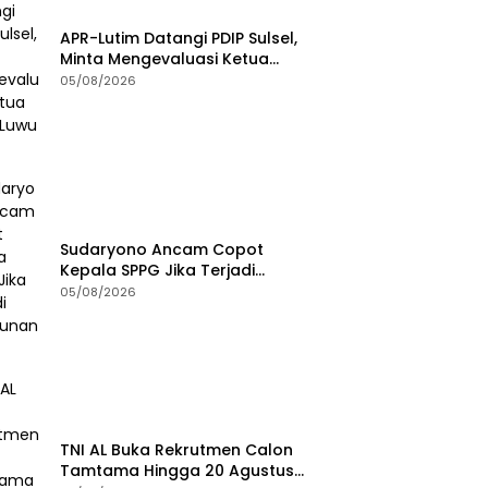
APR-Lutim Datangi PDIP Sulsel,
Minta Mengevaluasi Ketua
DPRD Luwu Timur
05/08/2026
Sudaryono Ancam Copot
Kepala SPPG Jika Terjadi
Keracunan MBG
05/08/2026
TNI AL Buka Rekrutmen Calon
Tamtama Hingga 20 Agustus