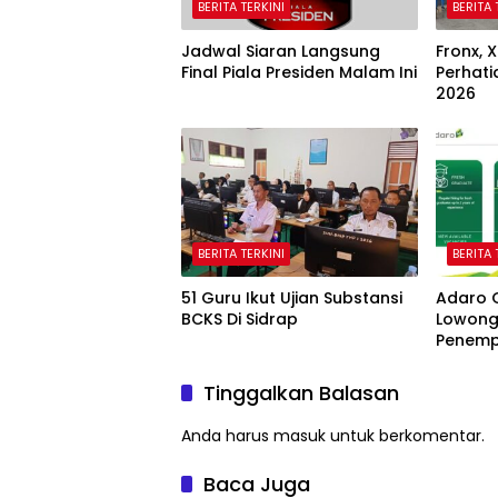
BERITA TERKINI
BERITA 
Jadwal Siaran Langsung
Fronx, X
Final Piala Presiden Malam Ini
Perhati
2026
BERITA TERKINI
BERITA 
51 Guru Ikut Ujian Substansi
Adaro 
BCKS Di Sidrap
Lowong
Penemp
Tinggalkan Balasan
Anda harus
masuk
untuk berkomentar.
Baca Juga