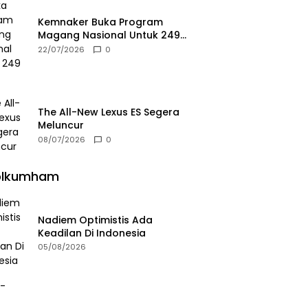
Kemnaker Buka Program
Magang Nasional Untuk 249
Kuota
22/07/2026
0
The All-New Lexus ES Segera
Meluncur
08/07/2026
0
olkumham
Nadiem Optimistis Ada
Keadilan Di Indonesia
05/08/2026