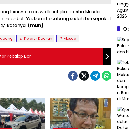
ng lainnya akan walk out jika panitia Musda
 tersebut. Ya, kami 15 cabang sudah bersepakat
ti,” katanya.
(mun)
Op
 Cabang
Kwartir Daerah
Musda
or Pebalap Liar