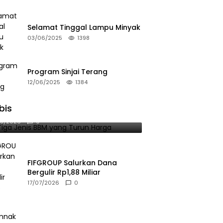
Selamat Tinggal Lampu Minyak
03/06/2025
1398
Program Sinjai Terang
12/06/2025
1384
bis
 Tiga Jenis BBM yang Turun Harga
08/2026
0
FIFGROUP Salurkan Dana
Bergulir Rp1,88 Miliar
17/07/2026
0