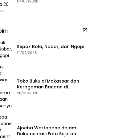
2026
04/08/2026
ini
Sepak Bola, Nobar, dan Ngopi
14/07/2026
Toko Buku di Makassar dan
Keragaman Bacaan di
Masanya
28/06/2026
Ajoeba Wartabone dalam
Dokumentasi Foto Sejarah