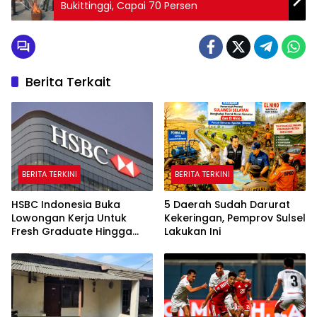
Bukittinggi, Capai 70 Persen
Berita Terkait
BERITA TERKINI
BERITA TERKINI
HSBC Indonesia Buka
5 Daerah Sudah Darurat
Lowongan Kerja Untuk
Kekeringan, Pemprov Sulsel
Fresh Graduate Hingga
Lakukan Ini
Profesional Di Tiga Kota