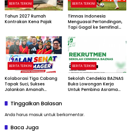
BERITA TERKINI
BERITA TERKINI
Tahun 2027 Rumah
Timnas Indonesia
Kontrakan Kena Pajak
Menguasai Pertandingan,
Tapi Gagal ke Semifinal
Piala AFF
BERITA TERKINI
BERITA TERKINI
Kolaborasi Tiga Cabang
Sekolah Cendekia BAZNAS
Tapak Suci, Sukses
Buka Lowongan Kerja
Jalankan Amanah
Untuk Pembina Asrama
Panggung di Hadapan
Putri
Gubernur Sulawesi Selatan
Tinggalkan Balasan
Anda harus
masuk
untuk berkomentar.
Baca Juga