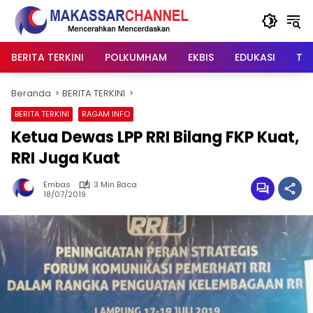
Langsung
ke
konten
BERITA TERKINI
POLKUMHAM
EKBIS
EDUKASI
TIP
Beranda
BERITA TERKINI
BERITA TERKINI
RAGAM INFO
Ketua Dewas LPP RRI Bilang FKP Kuat,
RRI Juga Kuat
Embas
3 Min Baca
18/07/2019