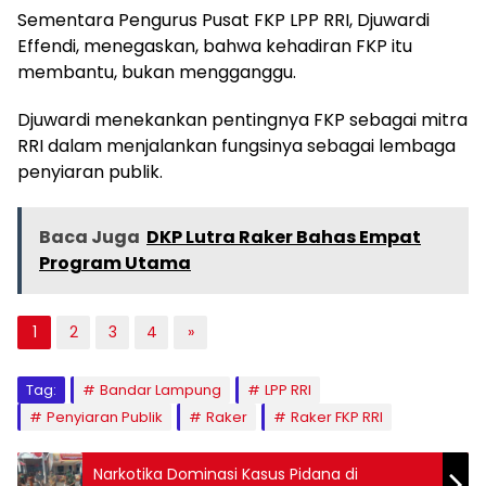
Sementara Pengurus Pusat FKP LPP RRI, Djuwardi
Effendi, menegaskan, bahwa kehadiran FKP itu
membantu, bukan mengganggu.
Djuwardi menekankan pentingnya FKP sebagai mitra
RRI dalam menjalankan fungsinya sebagai lembaga
penyiaran publik.
Baca Juga
DKP Lutra Raker Bahas Empat
Program Utama
1
2
3
4
»
Tag:
Bandar Lampung
LPP RRI
Penyiaran Publik
Raker
Raker FKP RRI
Narkotika Dominasi Kasus Pidana di