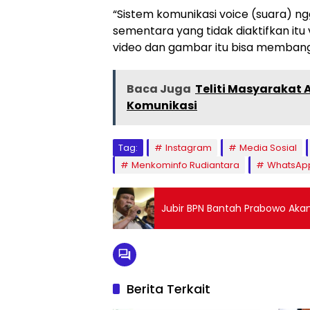
“Sistem komunikasi voice (suara) n
sementara yang tidak diaktifkan itu 
video dan gambar itu bisa membang
Baca Juga
Teliti Masyarakat A
Komunikasi
Tag:
Instagram
Media Sosial
Menkominfo Rudiantara
WhatsAp
Jubir BPN Bantah Prabowo Aka
Berita Terkait