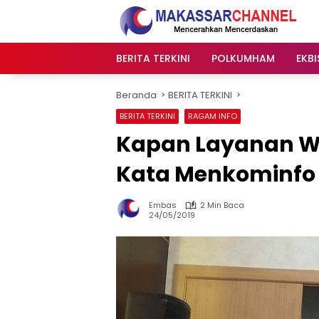
Langsung
ke
konten
BERITA TERKINI
POLKUMHAM
EKBI
Beranda
BERITA TERKINI
BERITA TERKINI
RAGAM INFO
Kapan Layanan W
Kata Menkominfo
Embas
2 Min Baca
24/05/2019