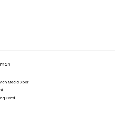
aman
e
an Media Siber
si
ang Kami