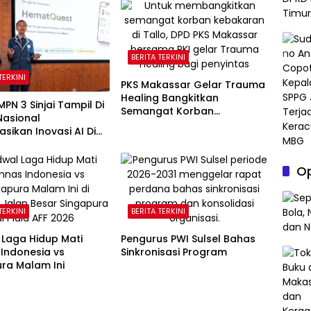
BERITA TERKINI
TERKINI
PKS Makassar Gelar Trauma
Healing Bangkitkan
MPN 3 Sinjai Tampil Di
Semangat Korban
Nasional
Kebakaran Tallo
asikan Inovasi AI Di
 Google Indonesia
Op
TERKINI
BERITA TERKINI
 Laga Hidup Mati
Pengurus PWI Sulsel Bahas
Indonesia vs
Sinkronisasi Program
ra Malam Ini