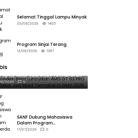
Selamat Tinggal Lampu Minyak
03/06/2025
1403
Program Sinjai Terang
12/06/2025
1387
bis
rcedes-Benz Luncurkan AMG GT 63
 Rp9,8 Miliar Jadi Mobil Termahal Di
AS 2026
08/2026
0
SANF Dukung Mahasiswa
Dalam Program
Pemberdayaan Masyarakat
17/07/2026
0