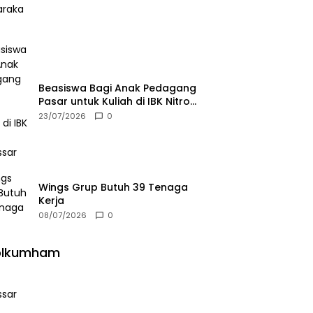
Beasiswa Bagi Anak Pedagang
Pasar untuk Kuliah di IBK Nitro
Makassar
23/07/2026
0
Wings Grup Butuh 39 Tenaga
Kerja
08/07/2026
0
olkumham