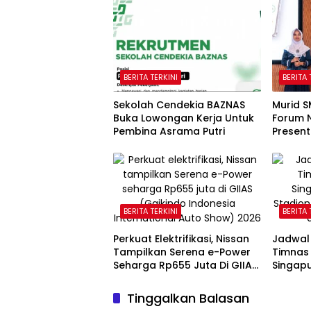
BERITA TERKINI
BERITA 
Sekolah Cendekia BAZNAS
Murid S
Buka Lowongan Kerja Untuk
Forum 
Pembina Asrama Putri
Present
Kantor
BERITA TERKINI
BERITA 
Perkuat Elektrifikasi, Nissan
Jadwal
Tampilkan Serena e-Power
Timnas 
Seharga Rp655 Juta Di GIIAS
Singapu
2026
Tinggalkan Balasan