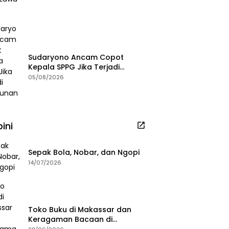
Sudaryono Ancam Copot
Kepala SPPG Jika Terjadi
Keracunan MBG
05/08/2026
ini
Sepak Bola, Nobar, dan Ngopi
14/07/2026
Toko Buku di Makassar dan
Keragaman Bacaan di
Masanya