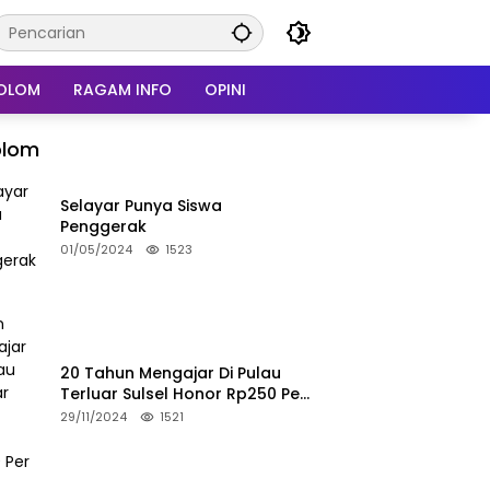
OLOM
RAGAM INFO
OPINI
olom
Selayar Punya Siswa
Penggerak
01/05/2024
1523
20 Tahun Mengajar Di Pulau
Terluar Sulsel Honor Rp250 Per
Bulan
29/11/2024
1521