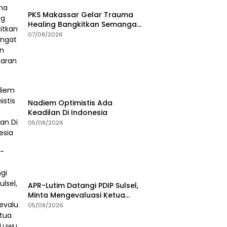
PKS Makassar Gelar Trauma
Healing Bangkitkan Semangat
Korban Kebakaran Tallo
07/08/2026
Nadiem Optimistis Ada
Keadilan Di Indonesia
05/08/2026
APR-Lutim Datangi PDIP Sulsel,
Minta Mengevaluasi Ketua
DPRD Luwu Timur
05/08/2026