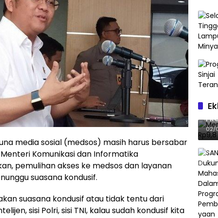
Ek
Me
PRO
GII
02/
una media sosial (medsos) masih harus bersabar
Menteri Komunikasi dan Informatika
an, pemulihan akses ke medsos dan layanan
unggu suasana kondusif.
kan suasana kondusif atau tidak tentu dari
ijen, sisi Polri, sisi TNI, kalau sudah kondusif kita