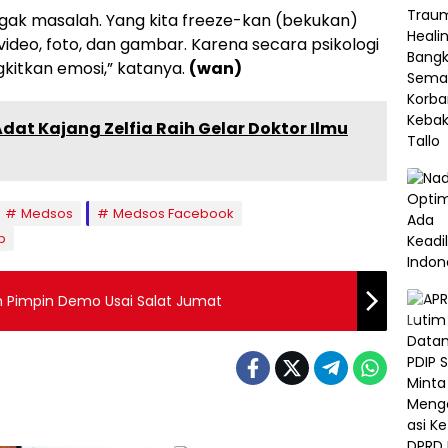
ggak masalah. Yang kita freeze-kan (bekukan)
video, foto, dan gambar. Karena secara psikologi
kitkan emosi,” katanya.
(wan)
dat Kajang Zelfia Raih Gelar Doktor Ilmu
Medsos
Medsos Facebook
p
n Pimpin Demo Usai Salat Jumat