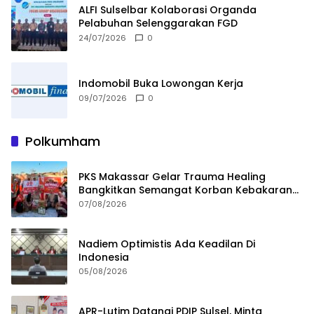
ALFI Sulselbar Kolaborasi Organda
Pelabuhan Selenggarakan FGD
24/07/2026
0
Indomobil Buka Lowongan Kerja
09/07/2026
0
Polkumham
PKS Makassar Gelar Trauma Healing
Bangkitkan Semangat Korban Kebakaran
Tallo
07/08/2026
Nadiem Optimistis Ada Keadilan Di
Indonesia
05/08/2026
APR-Lutim Datangi PDIP Sulsel, Minta