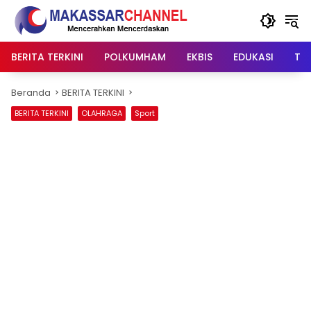
Langsung
ke
konten
BERITA TERKINI
POLKUMHAM
EKBIS
EDUKASI
TIP
Beranda
BERITA TERKINI
BERITA TERKINI
OLAHRAGA
Sport