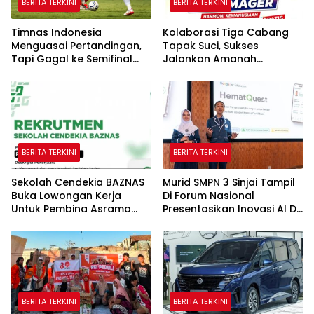
BERITA TERKINI
BERITA TERKINI
Timnas Indonesia
Kolaborasi Tiga Cabang
Menguasai Pertandingan,
Tapak Suci, Sukses
Tapi Gagal ke Semifinal
Jalankan Amanah
Piala AFF
Panggung di Hadapan
Gubernur Sulawesi Selatan
BERITA TERKINI
BERITA TERKINI
Sekolah Cendekia BAZNAS
Murid SMPN 3 Sinjai Tampil
Buka Lowongan Kerja
Di Forum Nasional
Untuk Pembina Asrama
Presentasikan Inovasi AI Di
Putri
Kantor Google Indonesia
BERITA TERKINI
BERITA TERKINI