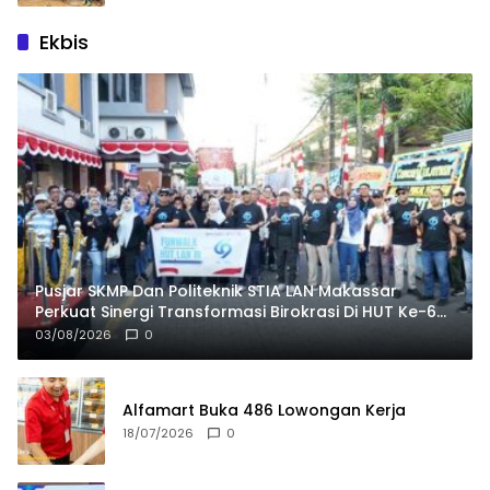
Ekbis
Pusjar SKMP Dan Politeknik STIA LAN Makassar
Perkuat Sinergi Transformasi Birokrasi Di HUT Ke-69
LAN RI
03/08/2026
0
Alfamart Buka 486 Lowongan Kerja
18/07/2026
0