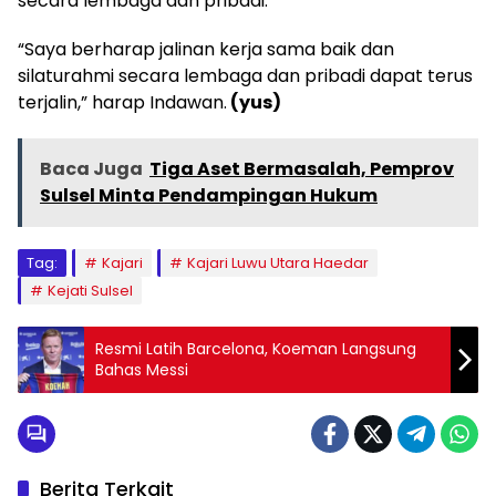
secara lembaga dan pribadi.
“Saya berharap jalinan kerja sama baik dan
silaturahmi secara lembaga dan pribadi dapat terus
terjalin,” harap Indawan.
(yus)
Baca Juga
Tiga Aset Bermasalah, Pemprov
Sulsel Minta Pendampingan Hukum
Tag:
Kajari
Kajari Luwu Utara Haedar
Kejati Sulsel
Resmi Latih Barcelona, Koeman Langsung
Bahas Messi
Berita Terkait