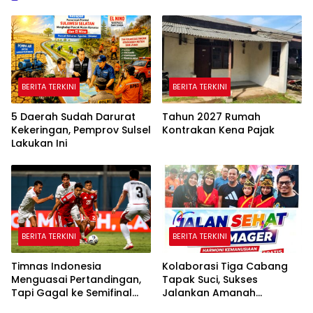
BERITA TERKINI
BERITA TERKINI
5 Daerah Sudah Darurat
Tahun 2027 Rumah
Kekeringan, Pemprov Sulsel
Kontrakan Kena Pajak
Lakukan Ini
BERITA TERKINI
BERITA TERKINI
Timnas Indonesia
Kolaborasi Tiga Cabang
Menguasai Pertandingan,
Tapak Suci, Sukses
Tapi Gagal ke Semifinal
Jalankan Amanah
Piala AFF
Panggung di Hadapan