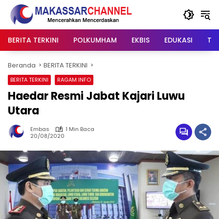
Langsung
ke
konten
BERITA TERKINI
POLKUMHAM
EKBIS
EDUKASI
TIP
Beranda
BERITA TERKINI
BERITA TERKINI
RAGAM INFO
Haedar Resmi Jabat Kajari Luwu
Utara
Embas
1 Min Baca
20/08/2020