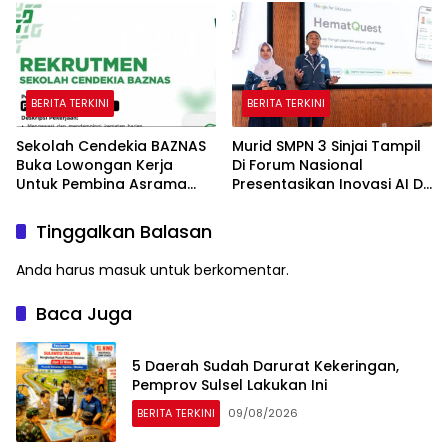
Gubernur Sulawesi Selatan
BERITA TERKINI
BERITA TERKINI
Sekolah Cendekia BAZNAS
Murid SMPN 3 Sinjai Tampil
Buka Lowongan Kerja
Di Forum Nasional
Untuk Pembina Asrama
Presentasikan Inovasi AI Di
Putri
Kantor Google Indonesia
Tinggalkan Balasan
Anda harus
masuk
untuk berkomentar.
Baca Juga
5 Daerah Sudah Darurat Kekeringan,
Pemprov Sulsel Lakukan Ini
BERITA TERKINI
09/08/2026