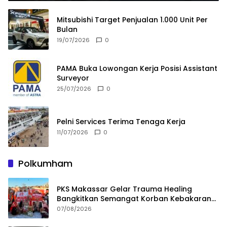
Mitsubishi Target Penjualan 1.000 Unit Per
Bulan
19/07/2026
0
PAMA Buka Lowongan Kerja Posisi Assistant
Surveyor
25/07/2026
0
Pelni Services Terima Tenaga Kerja
11/07/2026
0
Polkumham
PKS Makassar Gelar Trauma Healing
Bangkitkan Semangat Korban Kebakaran
Tallo
07/08/2026