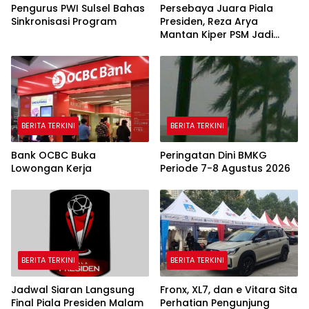
Pengurus PWI Sulsel Bahas
Persebaya Juara Piala
Sinkronisasi Program
Presiden, Reza Arya
Mantan Kiper PSM Jadi
Pahlawan
BERITA TERKINI
BERITA TERKINI
Bank OCBC Buka
Peringatan Dini BMKG
Lowongan Kerja
Periode 7-8 Agustus 2026
BERITA TERKINI
BERITA TERKINI
Jadwal Siaran Langsung
Fronx, XL7, dan e Vitara Sita
Final Piala Presiden Malam
Perhatian Pengunjung