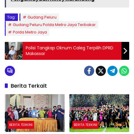
Tag:
Gudang Peluru
Gudang Peluru Polda Metro Jaya Terbakar
Polda Metro Jaya
Polisi Tangkap Oknum Caleg Terpilih DPRD
Makassar
Berita Terkait
BERITA TERKINI
BERITA TERKINI