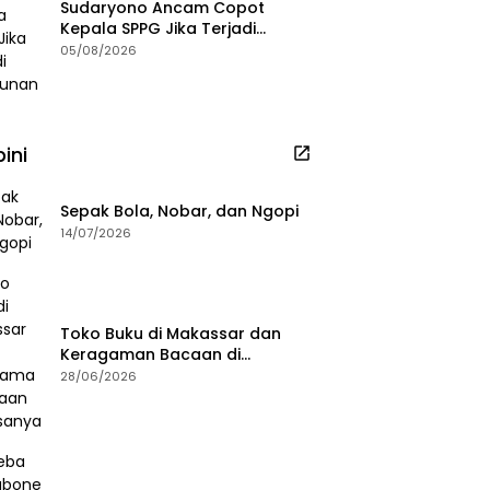
Sudaryono Ancam Copot
Kepala SPPG Jika Terjadi
Keracunan MBG
05/08/2026
ini
Sepak Bola, Nobar, dan Ngopi
14/07/2026
Toko Buku di Makassar dan
Keragaman Bacaan di
Masanya
28/06/2026