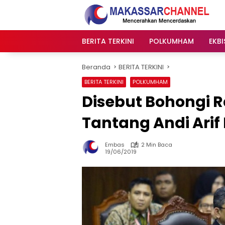
Langsung
ke
konten
BERITA TERKINI
POLKUMHAM
EKBI
Beranda
BERITA TERKINI
BERITA TERKINI
POLKUMHAM
Disebut Bohongi 
Tantang Andi Arif
Embas
2 Min Baca
19/06/2019