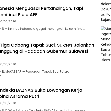
onesia Menguasai Pertandingan, Tapi
mifinal Piala AFF
08/08/2026
L – Timnas Indonesia gagal melangkah ke semifinal…
 Tiga Cabang Tapak Suci, Sukses Jalankan
nggung di Hadapan Gubernur Sulawesi
08/08/2026
L, MAKASSAR — Perguruan Tapak Suci Putera
h…
ndekia BAZNAS Buka Lowongan Kerja
ina Asrama Putri
08/08/2026
EL.COM – Sekolah Cendekia BAZNAS membuka lowongan