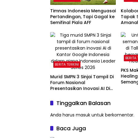
Timnas Indonesia Menguasai
Kolabo
Pertandingan, Tapi Gagal ke
Tapak S
Semifinal Piala AFF
Amanah
Hadapa
Selata
BERITA 
BERITA TERKINI
PKS Ma
Healing
Murid SMPN 3 Sinjai Tampil Di
Semang
Forum Nasional
Kebaka
Presentasikan Inovasi AI Di
Kantor Google Indonesia
Tinggalkan Balasan
Anda harus
masuk
untuk berkomentar.
Baca Juga