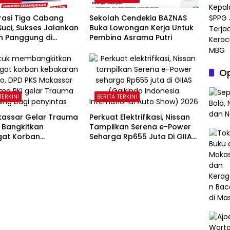
rasi Tiga Cabang
Sekolah Cendekia BAZNAS
uci, Sukses Jalankan
Buka Lowongan Kerja Untuk
 Panggung di
Pembina Asrama Putri
n Gubernur Sulawesi
n
Op
TERKINI
BERITA TERKINI
kassar Gelar Trauma
Perkuat Elektrifikasi, Nissan
 Bangkitkan
Tampilkan Serena e-Power
at Korban
Seharga Rp655 Juta Di GIIAS
ran Tallo
2026