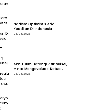
Nadiem Optimistis Ada
Keadilan Di Indonesia
05/08/2026
APR-Lutim Datangi PDIP Sulsel,
Minta Mengevaluasi Ketua
DPRD Luwu Timur
05/08/2026