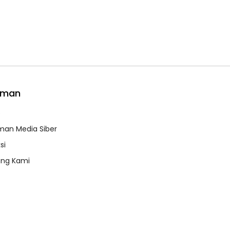
aman
e
an Media Siber
si
ang Kami