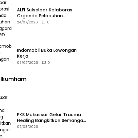
ALFI Sulselbar Kolaborasi
Organda Pelabuhan
Selenggarakan FGD
24/07/2026
0
Indomobil Buka Lowongan
Kerja
09/07/2026
0
olkumham
PKS Makassar Gelar Trauma
Healing Bangkitkan Semangat
Korban Kebakaran Tallo
07/08/2026