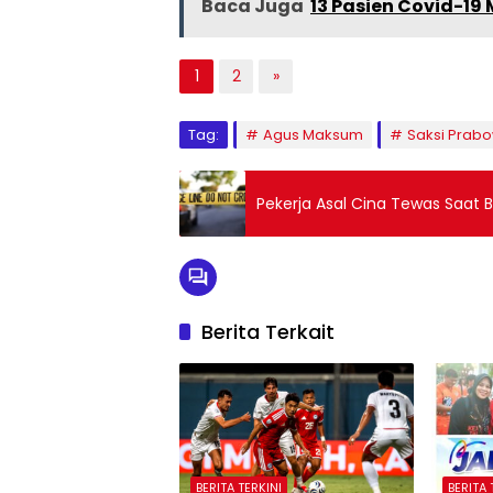
Baca Juga
13 Pasien Covid-1
1
2
»
Tag:
Agus Maksum
Saksi Prab
Pekerja Asal Cina Tewas Saat Be
Berita Terkait
BERITA TERKINI
BERITA 