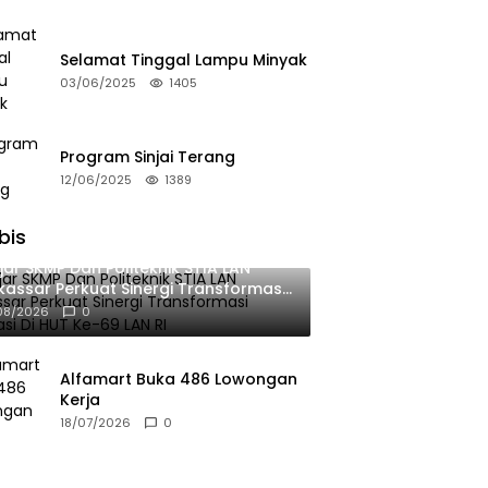
Selamat Tinggal Lampu Minyak
03/06/2025
1405
Program Sinjai Terang
12/06/2025
1389
bis
jar SKMP Dan Politeknik STIA LAN
assar Perkuat Sinergi Transformasi
okrasi Di HUT Ke-69 LAN RI
08/2026
0
Alfamart Buka 486 Lowongan
Kerja
18/07/2026
0