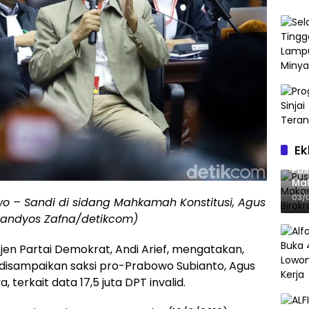
Ek
Pus
Mak
Bir
03/
o – Sandi di sidang Mahkamah Konstitusi, Agus
andyos Zafna/detikcom)
en Partai Demokrat, Andi Arief, mengatakan,
 disampaikan saksi pro-Prabowo Subianto, Agus
terkait data 17,5 juta DPT invalid.