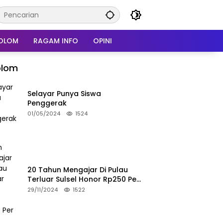
OLOM
RAGAM INFO
OPINI
olom
Selayar Punya Siswa
Penggerak
01/05/2024
1524
20 Tahun Mengajar Di Pulau
Terluar Sulsel Honor Rp250 Per
Bulan
29/11/2024
1522