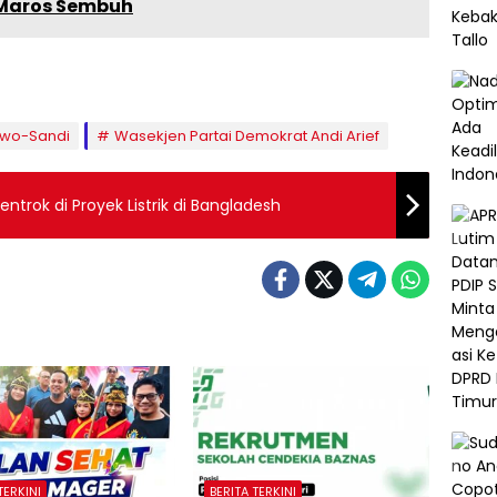
9 Maros Sembuh
owo-Sandi
Wasekjen Partai Demokrat Andi Arief
ntrok di Proyek Listrik di Bangladesh
TERKINI
BERITA TERKINI