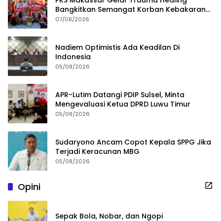
Bangkitkan Semangat Korban Kebakaran
Tallo
07/08/2026
Nadiem Optimistis Ada Keadilan Di
Indonesia
05/08/2026
APR-Lutim Datangi PDIP Sulsel, Minta
Mengevaluasi Ketua DPRD Luwu Timur
05/08/2026
Sudaryono Ancam Copot Kepala SPPG Jika
Terjadi Keracunan MBG
05/08/2026
Opini
Sepak Bola, Nobar, dan Ngopi