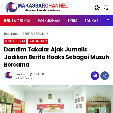
Langsung
ke
konten
BERITA TERKINI
POLKUMHAM
EKBIS
EDUKASI
TIP
Beranda
BERITA TERKINI
BERITA TERKINI
RAGAM INFO
Dandim Takalar Ajak Jurnalis
Jadikan Berita Hoaks Sebagai Musuh
Bersama
Embas
2 Min Baca
05/04/2019