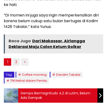
ke hati.
“Di momen ini juga saya ingin memperkenalkan diri
karena belum cukup satu bulan bertugas di Kodim
1426 Takalar,” kata Yunus.
Baca Juga
Dari Makassar, Airlangga
Deklarasi Maju Calon Ketum Golkar
1
2
»
Tag:
Coffee morning
Dandim Takalar
TNI Netral dalam Pemilu
Gempa Bermagnitudo 4,2 di Lutim, Belum
Ada Dampak