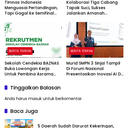
Timnas Indonesia
Kolaborasi Tiga Cabang
Menguasai Pertandingan,
Tapak Suci, Sukses
Tapi Gagal ke Semifinal
Jalankan Amanah
Piala AFF
Panggung di Hadapan
Gubernur Sulawesi Selatan
BERITA TERKINI
BERITA TERKINI
Sekolah Cendekia BAZNAS
Murid SMPN 3 Sinjai Tampil
Buka Lowongan Kerja
Di Forum Nasional
Untuk Pembina Asrama
Presentasikan Inovasi AI Di
Putri
Kantor Google Indonesia
Tinggalkan Balasan
Anda harus
masuk
untuk berkomentar.
Baca Juga
5 Daerah Sudah Darurat Kekeringan,