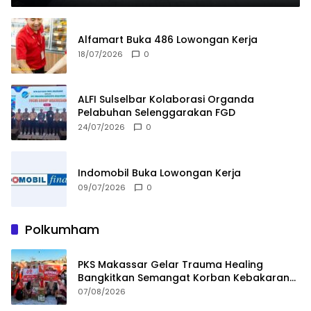
Alfamart Buka 486 Lowongan Kerja
18/07/2026
0
ALFI Sulselbar Kolaborasi Organda
Pelabuhan Selenggarakan FGD
24/07/2026
0
Indomobil Buka Lowongan Kerja
09/07/2026
0
Polkumham
PKS Makassar Gelar Trauma Healing
Bangkitkan Semangat Korban Kebakaran
Tallo
07/08/2026