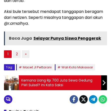
dan tertib.
Aksi bule tersebut mendapat tanggapan beragam
dari netizen. Seperti misalnya tanggapan dari akun
@r.amalhya.
Baca Juga
Selayar Punya Siswa Penggerak
1
2
»
Tag:
Macet Jl Pettarani
Wali Kota Makassar
Kemana Uang Rp 700 Juta Sewa Gedung
PWI Sulsel? Ini Kata Saksi