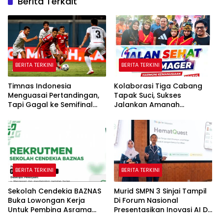
Berita Terkait
BERITA TERKINI
BERITA TERKINI
Timnas Indonesia
Kolaborasi Tiga Cabang
Menguasai Pertandingan,
Tapak Suci, Sukses
Tapi Gagal ke Semifinal
Jalankan Amanah
Piala AFF
Panggung di Hadapan
Gubernur Sulawesi Selatan
BERITA TERKINI
BERITA TERKINI
Sekolah Cendekia BAZNAS
Murid SMPN 3 Sinjai Tampil
Buka Lowongan Kerja
Di Forum Nasional
Untuk Pembina Asrama
Presentasikan Inovasi AI Di
Putri
Kantor Google Indonesia