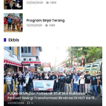
03/06/2025
1405
Program Sinjai Terang
12/06/2025
1389
Ekbis
Pusjar SKMP Dan Politeknik STIA LAN Makassar
Perkuat Sinergi Transformasi Birokrasi Di HUT Ke-69
LAN RI
03/08/2026
0