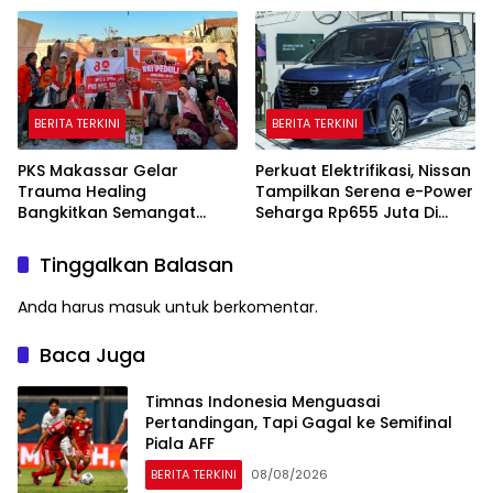
BERITA TERKINI
BERITA TERKINI
PKS Makassar Gelar
Perkuat Elektrifikasi, Nissan
Trauma Healing
Tampilkan Serena e-Power
Bangkitkan Semangat
Seharga Rp655 Juta Di
Korban Kebakaran Tallo
GIIAS 2026
Tinggalkan Balasan
Anda harus
masuk
untuk berkomentar.
Baca Juga
Timnas Indonesia Menguasai
Pertandingan, Tapi Gagal ke Semifinal
Piala AFF
BERITA TERKINI
08/08/2026