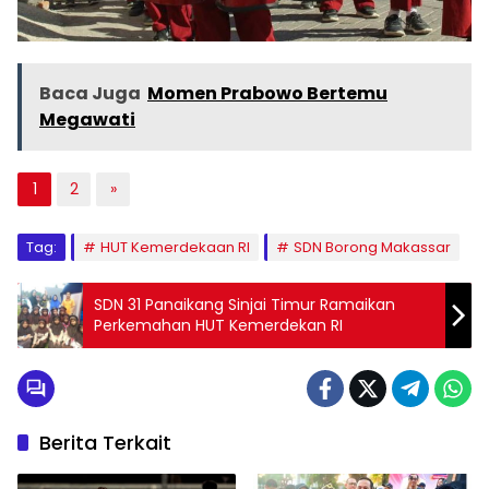
Baca Juga
Momen Prabowo Bertemu
Megawati
1
2
»
Tag:
HUT Kemerdekaan RI
SDN Borong Makassar
SDN 31 Panaikang Sinjai Timur Ramaikan
Perkemahan HUT Kemerdekan RI
Berita Terkait