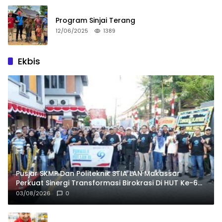
Program Sinjai Terang
12/06/2025
1389
Ekbis
Pusjar SKMP Dan Politeknik STIA LAN Makassar
Perkuat Sinergi Transformasi Birokrasi Di HUT Ke-69
LAN RI
03/08/2026
0