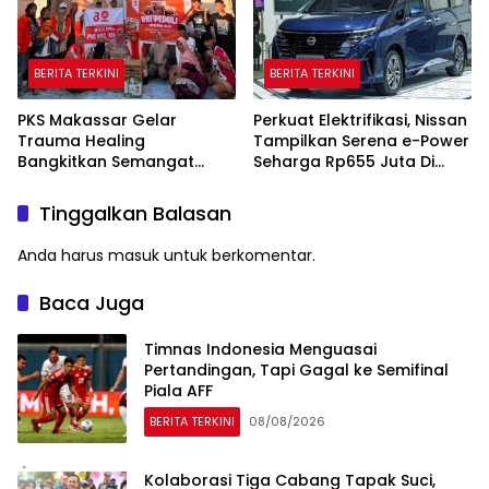
BERITA TERKINI
BERITA TERKINI
PKS Makassar Gelar
Perkuat Elektrifikasi, Nissan
Trauma Healing
Tampilkan Serena e-Power
Bangkitkan Semangat
Seharga Rp655 Juta Di
Korban Kebakaran Tallo
GIIAS 2026
Tinggalkan Balasan
Anda harus
masuk
untuk berkomentar.
Baca Juga
Timnas Indonesia Menguasai
Pertandingan, Tapi Gagal ke Semifinal
Piala AFF
BERITA TERKINI
08/08/2026
Kolaborasi Tiga Cabang Tapak Suci,