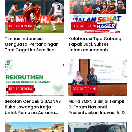
BERITA TERKINI
BERITA TERKINI
Timnas Indonesia
Kolaborasi Tiga Cabang
Menguasai Pertandingan,
Tapak Suci, Sukses
Tapi Gagal ke Semifinal
Jalankan Amanah
Piala AFF
Panggung di Hadapan
Gubernur Sulawesi Selatan
BERITA TERKINI
BERITA TERKINI
Sekolah Cendekia BAZNAS
Murid SMPN 3 Sinjai Tampil
Buka Lowongan Kerja
Di Forum Nasional
Untuk Pembina Asrama
Presentasikan Inovasi AI Di
Putri
Kantor Google Indonesia