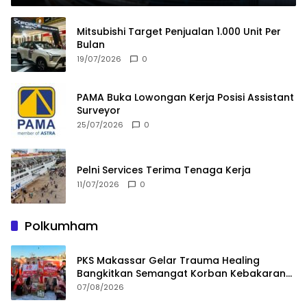
Mitsubishi Target Penjualan 1.000 Unit Per
Bulan
19/07/2026
0
PAMA Buka Lowongan Kerja Posisi Assistant
Surveyor
25/07/2026
0
Pelni Services Terima Tenaga Kerja
11/07/2026
0
Polkumham
PKS Makassar Gelar Trauma Healing
Bangkitkan Semangat Korban Kebakaran
Tallo
07/08/2026