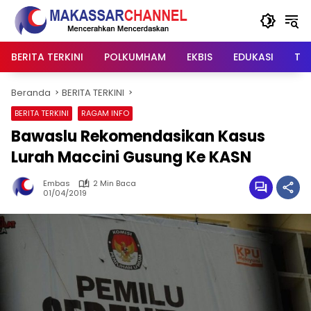
Langsung
ke
konten
BERITA TERKINI
POLKUMHAM
EKBIS
EDUKASI
TIP
Beranda
BERITA TERKINI
BERITA TERKINI
RAGAM INFO
Bawaslu Rekomendasikan Kasus
Lurah Maccini Gusung Ke KASN
Embas
2 Min Baca
01/04/2019