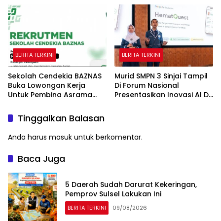
Gubernur Sulawesi Selatan
BERITA TERKINI
BERITA TERKINI
Sekolah Cendekia BAZNAS
Murid SMPN 3 Sinjai Tampil
Buka Lowongan Kerja
Di Forum Nasional
Untuk Pembina Asrama
Presentasikan Inovasi AI Di
Putri
Kantor Google Indonesia
Tinggalkan Balasan
Anda harus
masuk
untuk berkomentar.
Baca Juga
5 Daerah Sudah Darurat Kekeringan,
Pemprov Sulsel Lakukan Ini
BERITA TERKINI
09/08/2026