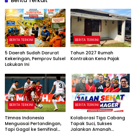
Berita Terkait
BERITA TERKINI
BERITA TERKINI
5 Daerah Sudah Darurat
Tahun 2027 Rumah
Kekeringan, Pemprov Sulsel
Kontrakan Kena Pajak
Lakukan Ini
BERITA TERKINI
BERITA TERKINI
Timnas Indonesia
Kolaborasi Tiga Cabang
Menguasai Pertandingan,
Tapak Suci, Sukses
Tapi Gagal ke Semifinal
Jalankan Amanah
Piala AFF
Panggung di Hadapan