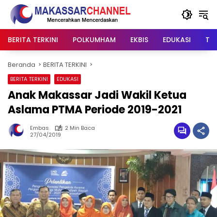
Langsung
ke
konten
BERITA TERKINI
POLKUMHAM
EKBIS
EDUKASI
TIP
Beranda
BERITA TERKINI
BERITA TERKINI
EDUKASI
Anak Makassar Jadi Wakil Ketua
Aslama PTMA Periode 2019-2021
Embas
2 Min Baca
27/04/2019