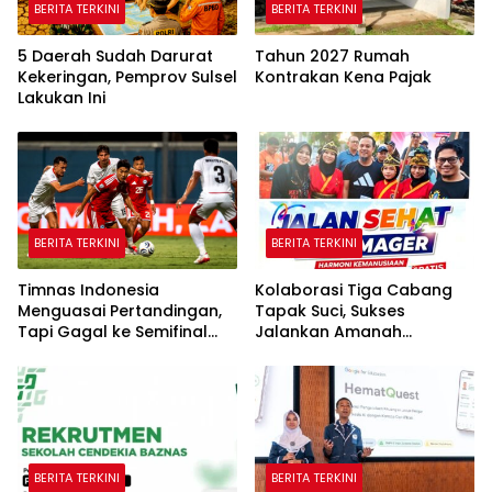
BERITA TERKINI
BERITA TERKINI
5 Daerah Sudah Darurat
Tahun 2027 Rumah
Kekeringan, Pemprov Sulsel
Kontrakan Kena Pajak
Lakukan Ini
BERITA TERKINI
BERITA TERKINI
Timnas Indonesia
Kolaborasi Tiga Cabang
Menguasai Pertandingan,
Tapak Suci, Sukses
Tapi Gagal ke Semifinal
Jalankan Amanah
Piala AFF
Panggung di Hadapan
Gubernur Sulawesi Selatan
BERITA TERKINI
BERITA TERKINI