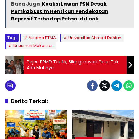
Baca Juga
Koalisi Lawan PSN Desak
Pemkab Lutim Hentikan Pendekatan
Represif Terhadap Petani di Laoli
Tag:
Aslama PTMA
Universitas Ahmad Dahlan
Unusmuh Makassar
Dirjen PPMD Taufik, Bilang Inovasi Desa Tak
Ada Matinya
Berita Terkait