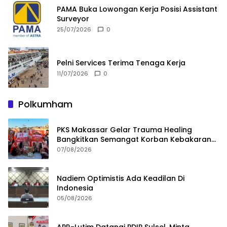
PAMA Buka Lowongan Kerja Posisi Assistant
Surveyor
25/07/2026
0
Pelni Services Terima Tenaga Kerja
11/07/2026
0
Polkumham
PKS Makassar Gelar Trauma Healing
Bangkitkan Semangat Korban Kebakaran
Tallo
07/08/2026
Nadiem Optimistis Ada Keadilan Di
Indonesia
05/08/2026