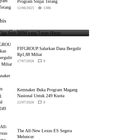
Program Sinjai Terang
12/06/2025
1386
bis
 Tiga Jenis BBM yang Turun Harga
8/2026
0
FIFGROUP Salurkan Dana Bergulir
Rp1,88 Miliar
17/07/2026
0
Kemnaker Buka Program Magang
Nasional Untuk 249 Kuota
22/07/2026
0
The All-New Lexus ES Segera
Meluncur