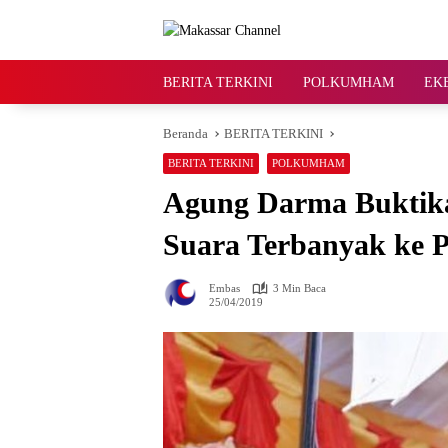
Langsung
ke
konten
BERITA TERKINI
POLKUMHAM
EK
Beranda
BERITA TERKINI
BERITA TERKINI
POLKUMHAM
Agung Darma Buktika
Suara Terbanyak ke 
Embas
3 Min Baca
25/04/2019