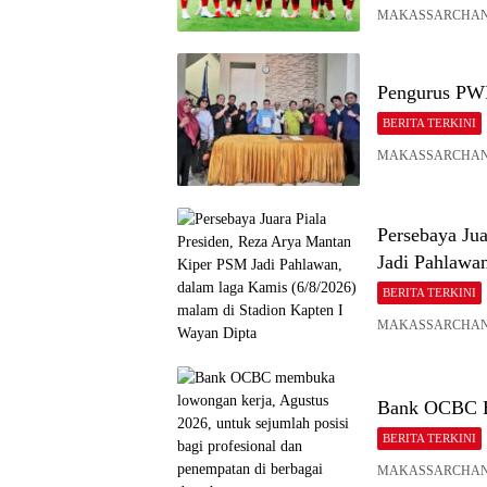
MAKASSARCHANNEL –
Pengurus PWI
BERITA TERKINI
MAKASSARCHANNEL
Persebaya Ju
Jadi Pahlawa
BERITA TERKINI
MAKASSARCHANNEL,
Bank OCBC B
BERITA TERKINI
MAKASSARCHANNEL