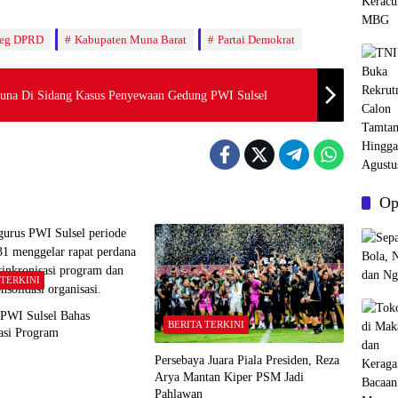
leg DPRD
Kabupaten Muna Barat
Partai Demokrat
guna Di Sidang Kasus Penyewaan Gedung PWI Sulsel
Op
 TERKINI
 PWI Sulsel Bahas
BERITA TERKINI
asi Program
Persebaya Juara Piala Presiden, Reza
Arya Mantan Kiper PSM Jadi
Pahlawan