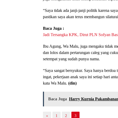
“Saya tidak ada janji-janji politik karena say
pastikan saya akan terus membangun silatur
Baca Juga :
Jadi Tersangka KPK, Dirut PLN Sofyan Basi
Ibu Agung, Wa Malu, juga mengaku tidak men
dan lolos dalam pertarungan caleg yang cuku
setempat yang sudah punya nama.
“Saya sangat bersyukur. Saya hanya berdoa te
ingat, pekerjaan anak saya ini setiap hari an
kata Wa Malu.
(din)
Baca Juga
Harry Kurnia Pakambana
«
1
2
3