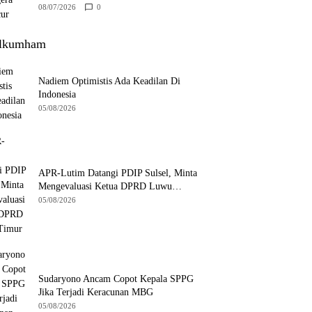
08/07/2026
0
lkumham
Nadiem Optimistis Ada Keadilan Di
Indonesia
05/08/2026
APR-Lutim Datangi PDIP Sulsel, Minta
Mengevaluasi Ketua DPRD Luwu
Timur
05/08/2026
Sudaryono Ancam Copot Kepala SPPG
Jika Terjadi Keracunan MBG
05/08/2026