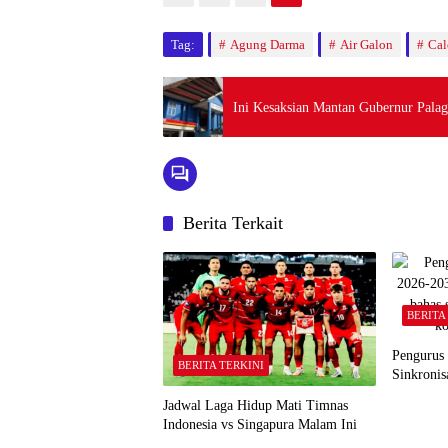
Tag:
Agung Darma
Air Galon
Ca
Ini Kesaksian Mantan Gubernur Pala
Berita Terkait
BERITA
Pengurus
BERITA TERKINI
Sinkronis
Jadwal Laga Hidup Mati Timnas
Indonesia vs Singapura Malam Ini