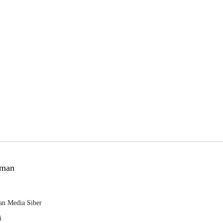
man
n Media Siber
i