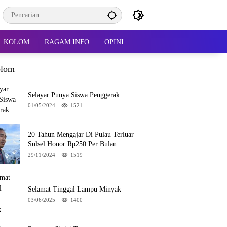
KOLOM
RAGAM INFO
OPINI
lom
Selayar Punya Siswa Penggerak
01/05/2024
1521
20 Tahun Mengajar Di Pulau Terluar
Sulsel Honor Rp250 Per Bulan
29/11/2024
1519
Selamat Tinggal Lampu Minyak
03/06/2025
1400