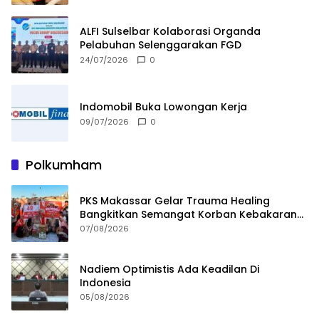
ALFI Sulselbar Kolaborasi Organda
Pelabuhan Selenggarakan FGD
24/07/2026
0
Indomobil Buka Lowongan Kerja
09/07/2026
0
Polkumham
PKS Makassar Gelar Trauma Healing
Bangkitkan Semangat Korban Kebakaran
Tallo
07/08/2026
Nadiem Optimistis Ada Keadilan Di
Indonesia
05/08/2026