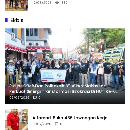
12/06/2025
1389
Ekbis
Pusjar SKMP Dan Politeknik STIA LAN Makassar
Perkuat Sinergi Transformasi Birokrasi Di HUT Ke-69
LAN RI
03/08/2026
0
Alfamart Buka 486 Lowongan Kerja
18/07/2026
0