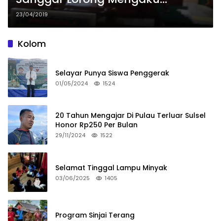
Jalankan Tugas Sesuai Perintah
23/04/2019
Atasan
Kolom
Selayar Punya Siswa Penggerak
01/05/2024
1524
20 Tahun Mengajar Di Pulau Terluar Sulsel
Honor Rp250 Per Bulan
29/11/2024
1522
Selamat Tinggal Lampu Minyak
03/06/2025
1405
Program Sinjai Terang