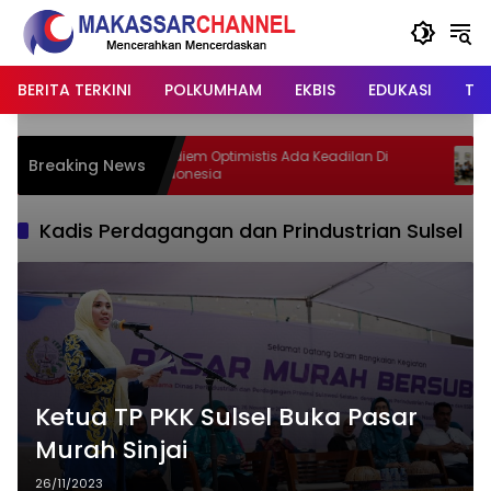
Langsung
ke
konten
BERITA TERKINI
POLKUMHAM
EKBIS
EDUKASI
TIP
Nadiem Optimistis Ada Keadilan Di
APR-L
Breaking News
Indonesia
Meng
Kadis Perdagangan dan Prindustrian Sulsel
Ketua TP PKK Sulsel Buka Pasar
Murah Sinjai
26/11/2023