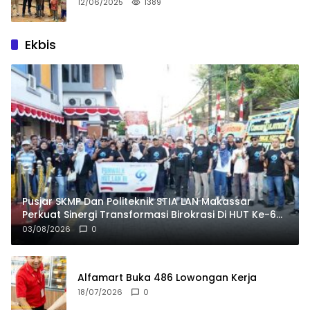
12/06/2025
1389
Ekbis
Pusjar SKMP Dan Politeknik STIA LAN Makassar
Perkuat Sinergi Transformasi Birokrasi Di HUT Ke-69
LAN RI
03/08/2026
0
Alfamart Buka 486 Lowongan Kerja
18/07/2026
0