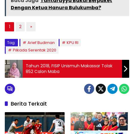
Baca Juga
Tantarayya Bakal Berpaket
Dengan Ketua Hanura Bulukumba?
1
2
»
Tag:
Arief Budiman
KPU RI
Pilkada Serentak 2020
Tahun 2018, FISIP Unismuh Makassar Tolak
852 Calon Maba
Berita Terkait