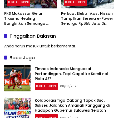
BERITA TERKINI
BERITA TERKINI
PKS Makassar Gelar
Perkuat Elektrifikasi, Nissan
Trauma Healing
Tampilkan Serena e-Power
Bangkitkan Semangat
Seharga Rp655 Juta Di
Korban Kebakaran Tallo
GIIAS 2026
Tinggalkan Balasan
Anda harus
masuk
untuk berkomentar.
Baca Juga
Timnas Indonesia Menguasai
Pertandingan, Tapi Gagal ke Semifinal
Piala AFF
BERITA TERKINI
08/08/2026
Kolaborasi Tiga Cabang Tapak Suci,
Sukses Jalankan Amanah Panggung di
Hadapan Gubernur Sulawesi Selatan
BERITA TERKINI
08/08/2026