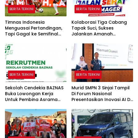
BERITA TERKINI
BERITA TERKINI
Timnas Indonesia
Kolaborasi Tiga Cabang
Menguasai Pertandingan,
Tapak Suci, Sukses
Tapi Gagal ke Semifinal
Jalankan Amanah
Piala AFF
Panggung di Hadapan
Gubernur Sulawesi Selatan
BERITA TERKINI
BERITA TERKINI
Sekolah Cendekia BAZNAS
Murid SMPN 3 Sinjai Tampil
Buka Lowongan Kerja
Di Forum Nasional
Untuk Pembina Asrama
Presentasikan Inovasi AI Di
Putri
Kantor Google Indonesia