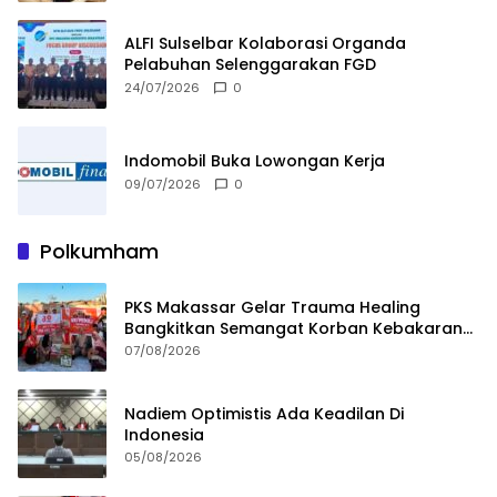
ALFI Sulselbar Kolaborasi Organda
Pelabuhan Selenggarakan FGD
24/07/2026
0
Indomobil Buka Lowongan Kerja
09/07/2026
0
Polkumham
PKS Makassar Gelar Trauma Healing
Bangkitkan Semangat Korban Kebakaran
Tallo
07/08/2026
Nadiem Optimistis Ada Keadilan Di
Indonesia
05/08/2026