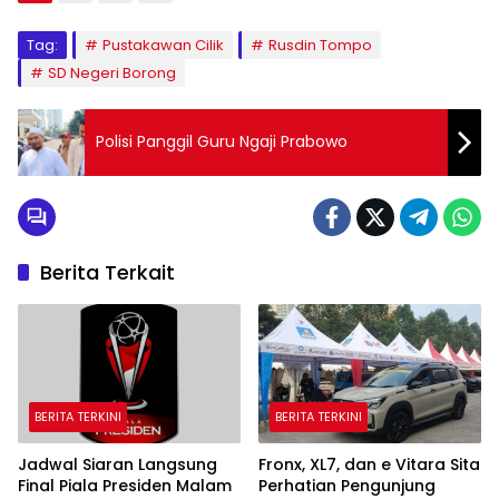
Tag:
Pustakawan Cilik
Rusdin Tompo
SD Negeri Borong
Polisi Panggil Guru Ngaji Prabowo
Berita Terkait
BERITA TERKINI
BERITA TERKINI
Jadwal Siaran Langsung
Fronx, XL7, dan e Vitara Sita
Final Piala Presiden Malam
Perhatian Pengunjung