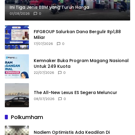
Ini Tiga Jenis BBM yang Turun Harga
01/08/2026
0
FIFGROUP Salurkan Dana Bergulir Rp1,88
Miliar
17/07/2026
0
Kemnaker Buka Program Magang Nasional
Untuk 249 Kuota
22/07/2026
0
The All-New Lexus ES Segera Meluncur
08/07/2026
0
Polkumham
Nadiem Optimistis Ada Keadilan Di