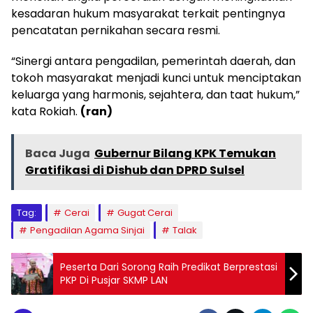
kesadaran hukum masyarakat terkait pentingnya
pencatatan pernikahan secara resmi.
“Sinergi antara pengadilan, pemerintah daerah, dan
tokoh masyarakat menjadi kunci untuk menciptakan
keluarga yang harmonis, sejahtera, dan taat hukum,”
kata Rokiah.
(ran)
Baca Juga
Gubernur Bilang KPK Temukan
Gratifikasi di Dishub dan DPRD Sulsel
Tag:
Cerai
Gugat Cerai
Pengadilan Agama Sinjai
Talak
Peserta Dari Sorong Raih Predikat Berprestasi
PKP Di Pusjar SKMP LAN