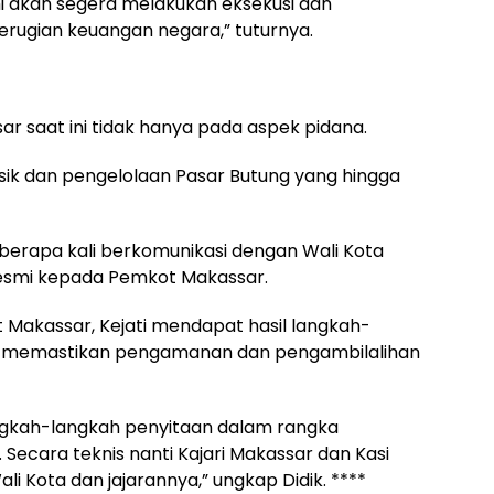
i akan segera melakukan eksekusi dan
rugian keuangan negara,” tuturnya.
r saat ini tidak hanya pada aspek pidana.
isik dan pengelolaan Pasar Butung yang hingga
beberapa kali berkomunikasi dengan Wali Kota
resmi kepada Pemkot Makassar.
akassar, Kejati mendapat hasil langkah-
tuk memastikan pengamanan dan pengambilalihan
gkah-langkah penyitaan dalam rangka
ecara teknis nanti Kajari Makassar dan Kasi
i Kota dan jajarannya,” ungkap Didik. ****