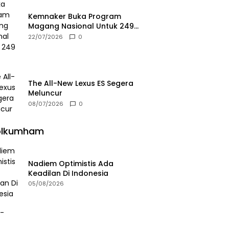
Kemnaker Buka Program
Magang Nasional Untuk 249
Kuota
22/07/2026
0
The All-New Lexus ES Segera
Meluncur
08/07/2026
0
olkumham
Nadiem Optimistis Ada
Keadilan Di Indonesia
05/08/2026