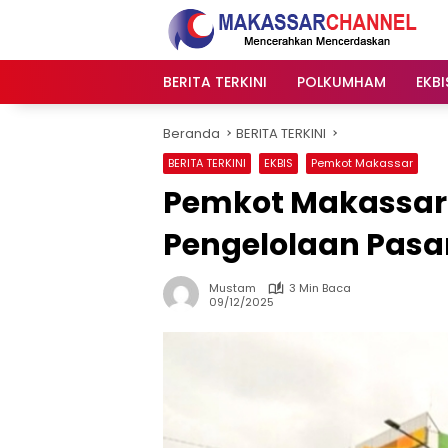
Langsung
ke
konten
BERITA TERKINI
POLKUMHAM
EKBI
Beranda
BERITA TERKINI
BERITA TERKINI
EKBIS
Pemkot Makassar
Pemkot Makassar 
Pengelolaan Pasa
Mustam
3 Min Baca
09/12/2025