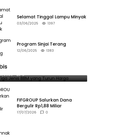
Selamat Tinggal Lampu Minyak
03/06/2025
1397
Program Sinjai Terang
12/06/2025
1383
bis
 Tiga Jenis BBM yang Turun Harga
08/2026
0
FIFGROUP Salurkan Dana
Bergulir Rp1,88 Miliar
17/07/2026
0