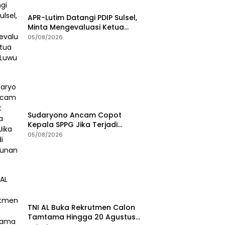
APR-Lutim Datangi PDIP Sulsel,
Minta Mengevaluasi Ketua
DPRD Luwu Timur
05/08/2026
Sudaryono Ancam Copot
Kepala SPPG Jika Terjadi
Keracunan MBG
05/08/2026
TNI AL Buka Rekrutmen Calon
Tamtama Hingga 20 Agustus