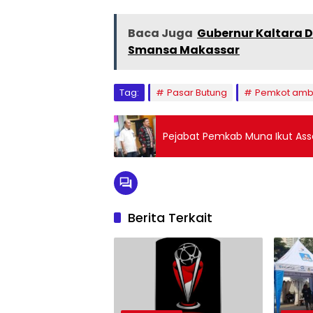
Baca Juga
Gubernur Kaltara D
Smansa Makassar
Tag:
Pasar Butung
Pemkot ambil
Pejabat Pemkab Muna Ikut Ass
Berita Terkait