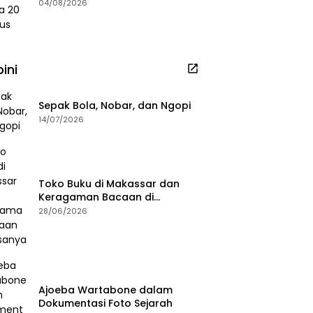
2026
04/08/2026
ini
Sepak Bola, Nobar, dan Ngopi
14/07/2026
Toko Buku di Makassar dan
Keragaman Bacaan di
Masanya
28/06/2026
Ajoeba Wartabone dalam
Dokumentasi Foto Sejarah