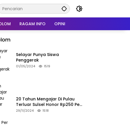
OLOM
RAGAM INFO
OPINI
olom
Selayar Punya Siswa
Penggerak
01/05/2024
1519
20 Tahun Mengajar Di Pulau
Terluar Sulsel Honor Rp250 Per
Bulan
29/11/2024
1518