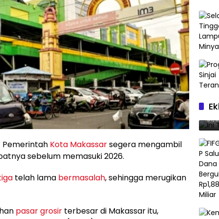
Ek
Ini
01/
 Pemerintah
Kota Makassar
segera mengambil
atnya sebelum memasuki 2026.
tiga
telah lama
bermasalah
, sehingga merugikan
ihan
pasar grosir
terbesar di Makassar itu,