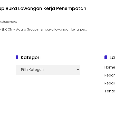
up Buka Lowongan Kerja Penempatan
06/08/2026
L.COM – Adaro Group membuka lowongan kerja, per…
Kategori
L
Kategori
Hom
Pedom
Redak
Tent