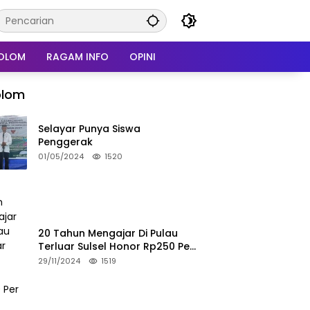
OLOM
RAGAM INFO
OPINI
olom
Selayar Punya Siswa
Penggerak
01/05/2024
1520
20 Tahun Mengajar Di Pulau
Terluar Sulsel Honor Rp250 Per
Bulan
29/11/2024
1519