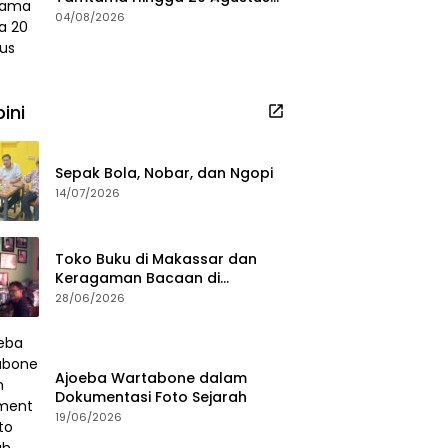
2026
04/08/2026
ini
Sepak Bola, Nobar, dan Ngopi
14/07/2026
Toko Buku di Makassar dan
Keragaman Bacaan di
Masanya
28/06/2026
Ajoeba Wartabone dalam
Dokumentasi Foto Sejarah
19/06/2026