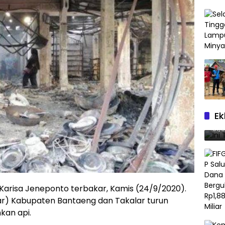
Ek
Ini
01/
Karisa Jeneponto terbakar, Kamis (24/9/2020).
) Kabupaten Bantaeng dan Takalar turun
an api.