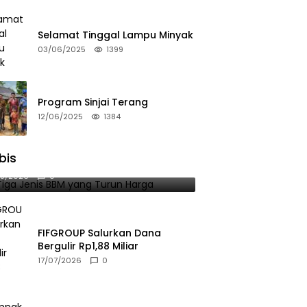
Selamat Tinggal Lampu Minyak
03/06/2025
1399
Program Sinjai Terang
12/06/2025
1384
bis
 Tiga Jenis BBM yang Turun Harga
08/2026
0
FIFGROUP Salurkan Dana
Bergulir Rp1,88 Miliar
17/07/2026
0