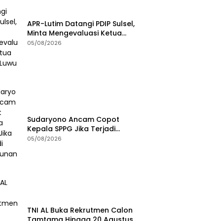
APR-Lutim Datangi PDIP Sulsel,
Minta Mengevaluasi Ketua
DPRD Luwu Timur
05/08/2026
Sudaryono Ancam Copot
Kepala SPPG Jika Terjadi
Keracunan MBG
05/08/2026
TNI AL Buka Rekrutmen Calon
Tamtama Hingga 20 Agustus