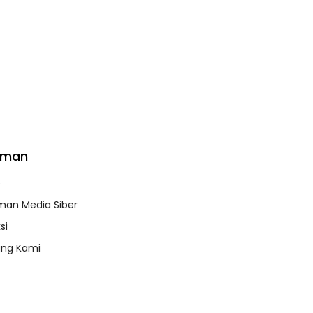
aman
e
an Media Siber
si
ang Kami