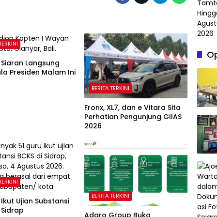
TERKINI
Op
 Siaran Langsung
iala Presiden Malam Ini
BERITA TERKINI
Fronx, XL7, dan e Vitara Sita
Perhatian Pengunjung GIIAS
2026
TERKINI
BERITA TERKINI
 Ikut Ujian Substansi
 Sidrap
Adaro Group Buka