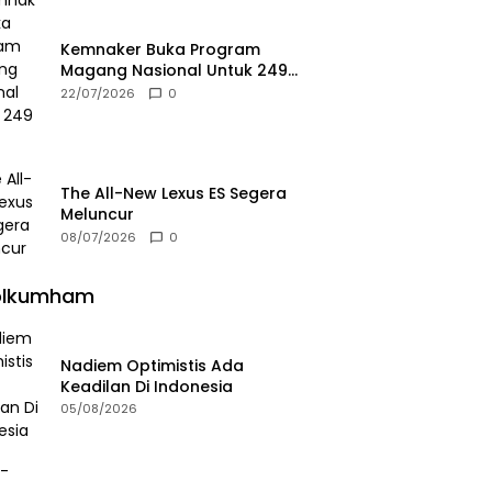
Kemnaker Buka Program
Magang Nasional Untuk 249
Kuota
22/07/2026
0
The All-New Lexus ES Segera
Meluncur
08/07/2026
0
olkumham
Nadiem Optimistis Ada
Keadilan Di Indonesia
05/08/2026