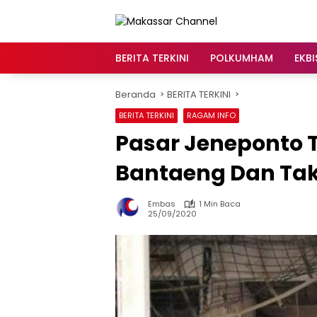
Langsung
ke
konten
BERITA TERKINI
POLKUMHAM
EKBI
Beranda
BERITA TERKINI
BERITA TERKINI
RAGAM INFO
Pasar Jeneponto 
Bantaeng Dan Tak
Embas
1 Min Baca
25/09/2020