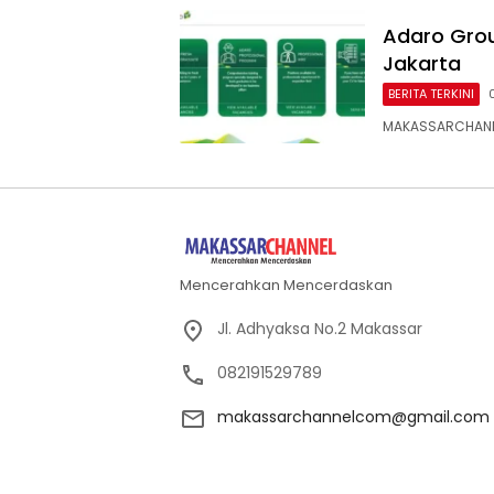
Adaro Gro
Jakarta
BERITA TERKINI
MAKASSARCHANNE
Mencerahkan Mencerdaskan
Jl. Adhyaksa No.2 Makassar
082191529789
makassarchannelcom@gmail.com