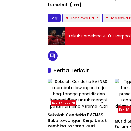
tersebut.
(ira)
Tag:
Beasiswa LPDP
Beasiswa 
Tekuk Barcelona 4-0, Liverpool
Berita Terkait
BERITA TERKINI
BERITA 
Sekolah Cendekia BAZNAS
Buka Lowongan Kerja Untuk
Murid S
Pembina Asrama Putri
Forum 