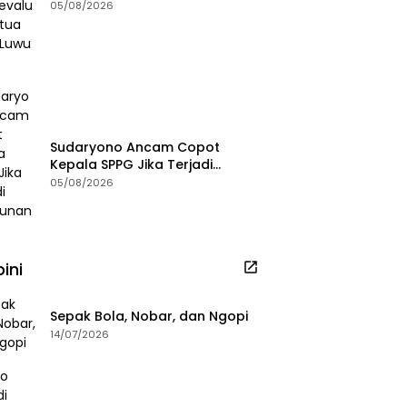
DPRD Luwu Timur
05/08/2026
Sudaryono Ancam Copot
Kepala SPPG Jika Terjadi
Keracunan MBG
05/08/2026
ini
Sepak Bola, Nobar, dan Ngopi
14/07/2026