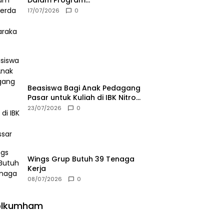
Dalam Program
Pemberdayaan Masyarakat
17/07/2026
0
Beasiswa Bagi Anak Pedagang
Pasar untuk Kuliah di IBK Nitro
Makassar
23/07/2026
0
Wings Grup Butuh 39 Tenaga
Kerja
08/07/2026
0
olkumham