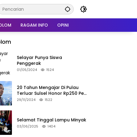
OLOM
RAGAM INFO
OPINI
olom
Selayar Punya Siswa
Penggerak
01/05/2024
1524
20 Tahun Mengajar Di Pulau
Terluar Sulsel Honor Rp250 Per
Bulan
29/11/2024
1522
Selamat Tinggal Lampu Minyak
03/06/2025
1404