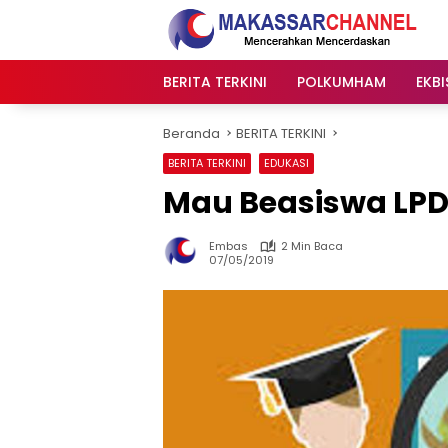
Langsung
ke
konten
BERITA TERKINI
POLKUMHAM
EKBI
Beranda
BERITA TERKINI
BERITA TERKINI
EDUKASI
Mau Beasiswa LPD
Embas
2 Min Baca
07/05/2019