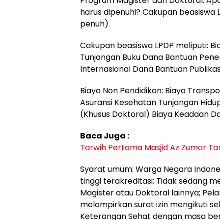
Program Magister dan Doktoral. Ap
harus dipenuhi? Cakupan beasiswa LP
penuh).
Cakupan beasiswa LPDP meliputi: Bi
Tunjangan Buku Dana Bantuan Peneli
Internasional Dana Bantuan Publikasi
Biaya Non Pendidikan: Biaya Transpor
Asuransi Kesehatan Tunjangan Hidu
(Khusus Doktoral) Biaya Keadaan Da
Baca Juga :
Tarwih Pertama Masjid Az Zumar 
Syarat umum: Warga Negara Indonesi
tinggi terakreditasi; Tidak sedan
Magister atau Doktoral lainnya; Pe
melampirkan surat izin mengikuti se
Keterangan Sehat dengan masa berl