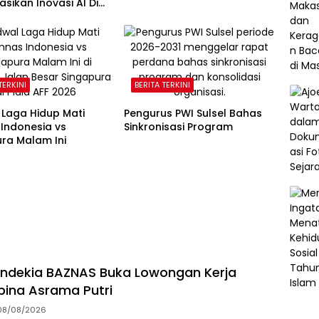
Kebakaran Tallo
asikan Inovasi AI Di
 Google Indonesia
TERKINI
BERITA TERKINI
 Laga Hidup Mati
Pengurus PWI Sulsel Bahas
Indonesia vs
Sinkronisasi Program
ra Malam Ini
ndekia BAZNAS Buka Lowongan Kerja
ina Asrama Putri
08/08/2026