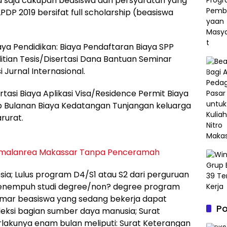
a saja cakupan beasiswa dan persyaratan yang
DP 2019 bersifat full scholarship (beasiswa
aya Pendidikan: Biaya Pendaftaran Biaya SPP
tian Tesis/Disertasi Dana Bantuan Seminar
 Jurnal Internasional.
tasi Biaya Aplikasi Visa/Residence Permit Biaya
p Bulanan Biaya Kedatangan Tunjangan keluarga
rurat.
Tamalanrea Makassar Tanpa Penceramah
a; Lulus program D4/S1 atau S2 dari perguruan
g menempuh studi degree/non? degree program
lamar beasiswa yang sedang bekerja dapat
P
leksi bagian sumber daya manusia; Surat
akunya enam bulan meliputi: Surat Keterangan