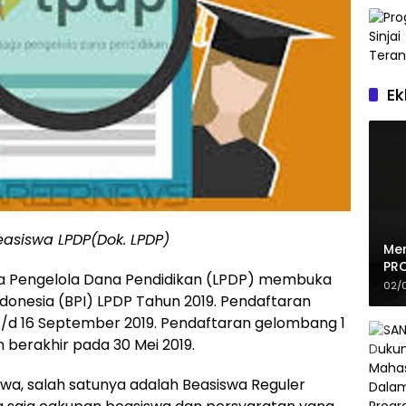
Ek
 Beasiswa LPDP(Dok. LPDP)
Me
PRO
Pengelola Dana Pendidikan (LPDP) membuka
GII
02/
ndonesia (BPI) LPDP Tahun 2019. Pendaftaran
il s/d 16 September 2019. Pendaftaran gelombang 1
n berakhir pada 30 Mei 2019.
iswa, salah satunya adalah Beasiswa Reguler