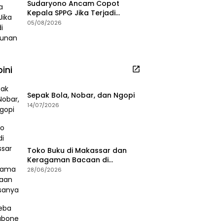
Sudaryono Ancam Copot
Kepala SPPG Jika Terjadi
Keracunan MBG
05/08/2026
ini
Sepak Bola, Nobar, dan Ngopi
14/07/2026
Toko Buku di Makassar dan
Keragaman Bacaan di
Masanya
28/06/2026