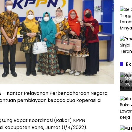
Ek
Pus
Mak
Bir
03/
E
– Kantor Pelayanan Perbendaharaan Negara
antuan pembiayaan kepada dua koperasi di
gsung Rapat Koordinasi (Rakor) KPPN
 Kabupaten Bone, Jumat (1/4/2022).