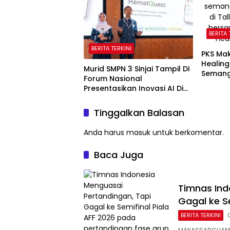
BERITA 
BERITA TERKINI
PKS Ma
Healing
Murid SMPN 3 Sinjai Tampil Di
Semang
Forum Nasional
Kebaka
Presentasikan Inovasi AI Di
Kantor Google Indonesia
Tinggalkan Balasan
Anda harus
masuk
untuk berkomentar.
Baca Juga
Timnas Ind
Gagal ke Se
BERITA TERKINI