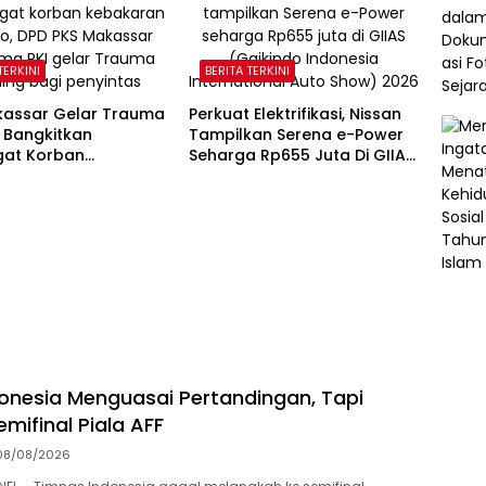
TERKINI
BERITA TERKINI
kassar Gelar Trauma
Perkuat Elektrifikasi, Nissan
 Bangkitkan
Tampilkan Serena e-Power
at Korban
Seharga Rp655 Juta Di GIIAS
ran Tallo
2026
onesia Menguasai Pertandingan, Tapi
mifinal Piala AFF
08/08/2026