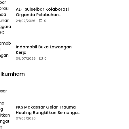
ALFI Sulselbar Kolaborasi
Organda Pelabuhan
Selenggarakan FGD
24/07/2026
0
Indomobil Buka Lowongan
Kerja
09/07/2026
0
olkumham
PKS Makassar Gelar Trauma
Healing Bangkitkan Semangat
Korban Kebakaran Tallo
07/08/2026