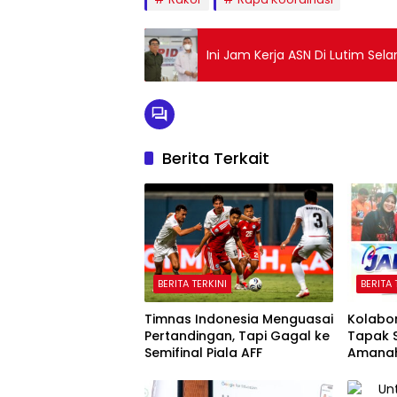
Ini Jam Kerja ASN Di Lutim S
Berita Terkait
BERITA TERKINI
BERITA 
Timnas Indonesia Menguasai
Kolabo
Pertandingan, Tapi Gagal ke
Tapak S
Semifinal Piala AFF
Amanah
Hadapa
Selata