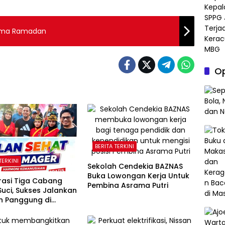
elama Ramadan
Op
BERITA TERKINI
TERKINI
Sekolah Cendekia BAZNAS
Buka Lowongan Kerja Untuk
rasi Tiga Cabang
Pembina Asrama Putri
uci, Sukses Jalankan
 Panggung di
n Gubernur Sulawesi
n