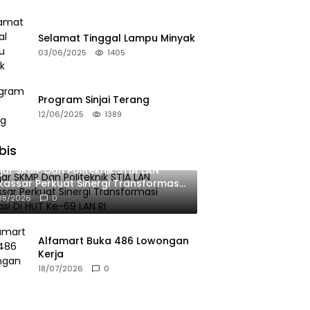
Selamat Tinggal Lampu Minyak
03/06/2025
1405
Program Sinjai Terang
12/06/2025
1389
bis
jar SKMP Dan Politeknik STIA LAN
assar Perkuat Sinergi Transformasi
okrasi Di HUT Ke-69 LAN RI
08/2026
0
Alfamart Buka 486 Lowongan
Kerja
18/07/2026
0