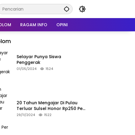
OLOM
RAGAM INFO
OPINI
olom
Selayar Punya Siswa
Penggerak
01/05/2024
1524
20 Tahun Mengajar Di Pulau
Terluar Sulsel Honor Rp250 Per
Bulan
29/11/2024
1522