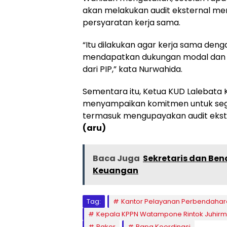
akan melakukan audit eksternal m
persyaratan kerja sama.
“Itu dilakukan agar kerja sama deng
mendapatkan dukungan modal dan 
dari PIP,” kata Nurwahida.
Sementara itu, Ketua KUD Lalebata
menyampaikan komitmen untuk se
termasuk mengupayakan audit ekste
(aru)
Baca Juga
Sekretaris dan Ben
Keuangan
Tag:
Kantor Pelayanan Perbendaha
Kepala KPPN Watampone Rintok Juhir
Rakor
Rapa Koordinasi