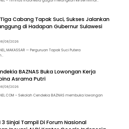
L – Timnas Indonesia gagal melangkah ke semifinal…
 Tiga Cabang Tapak Suci, Sukses Jalankan
nggung di Hadapan Gubernur Sulawesi
08/08/2026
L, MAKASSAR — Perguruan Tapak Suci Putera
h…
ndekia BAZNAS Buka Lowongan Kerja
ina Asrama Putri
08/08/2026
EL.COM – Sekolah Cendekia BAZNAS membuka lowongan
3 Sinjai Tampil Di Forum Nasional