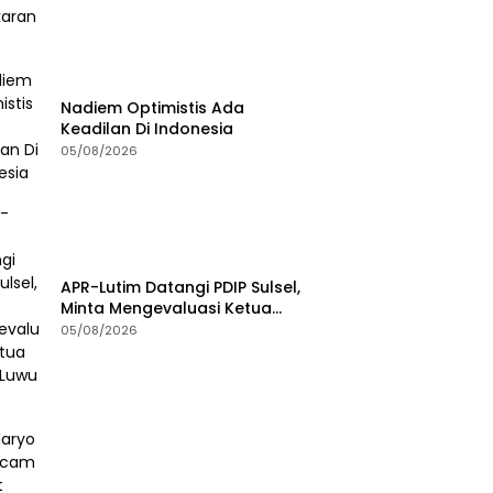
Nadiem Optimistis Ada
Keadilan Di Indonesia
05/08/2026
APR-Lutim Datangi PDIP Sulsel,
Minta Mengevaluasi Ketua
DPRD Luwu Timur
05/08/2026