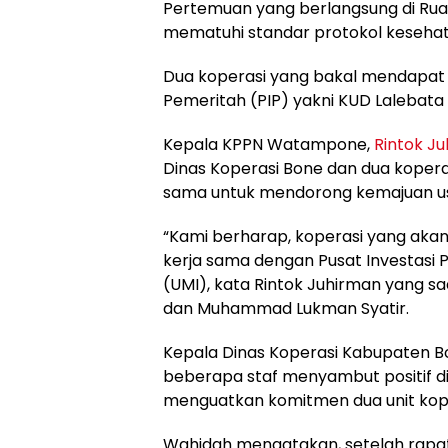
Pertemuan yang berlangsung di Ru
mematuhi standar protokol kesehat
Dua koperasi yang bakal mendapat b
Pemeritah (PIP) yakni KUD Lalebat
Kepala KPPN Watampone,
Rintok J
Dinas Koperasi Bone dan dua koperas
sama untuk mendorong kemajuan usa
“Kami berharap, koperasi yang aka
kerja sama dengan Pusat Investasi 
(UMI), kata Rintok Juhirman yang saa
dan Muhammad Lukman Syatir.
Kepala Dinas Koperasi Kabupaten Bo
beberapa staf menyambut positif di
menguatkan komitmen dua unit kope
Wahidah mengatakan, setelah rapat