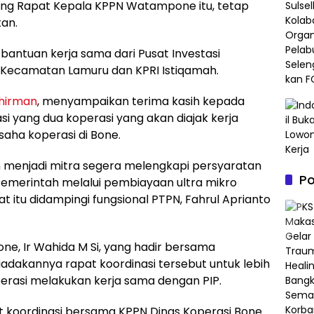
ang Rapat Kepala KPPN Watampone itu, tetap
an.
antuan kerja sama dari Pusat Investasi
a Kecamatan Lamuru dan KPRI Istiqamah.
uhirman
, menyampaikan terima kasih kepada
i yang dua koperasi yang akan diajak kerja
ha koperasi di Bone.
n menjadi mitra segera melengkapi persyaratan
P
Pemerintah melalui pembiayaan ultra mikro
t itu didampingi fungsional PTPN, Fahrul Aprianto
ne, Ir Wahida M Si, yang hadir bersama
adakannya rapat koordinasi tersebut untuk lebih
rasi melakukan kerja sama dengan PIP.
 koordinasi bersama KPPN Dinas Koperasi Bone