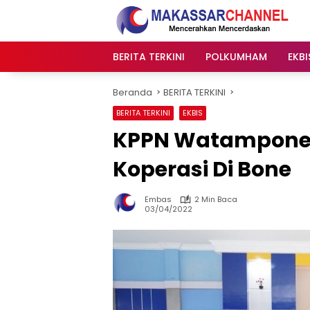
Langsung
ke
konten
BERITA TERKINI
POLKUMHAM
EKBI
Beranda
BERITA TERKINI
BERITA TERKINI
EKBIS
KPPN Watampone F
Koperasi Di Bone
Embas
2 Min Baca
03/04/2022