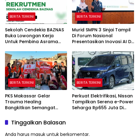
BERITA TERKINI
BERITA TERKINI
Sekolah Cendekia BAZNAS
Murid SMPN 3 Sinjai Tampil
Buka Lowongan Kerja
Di Forum Nasional
Untuk Pembina Asrama
Presentasikan Inovasi AI Di
Putri
Kantor Google Indonesia
BERITA TERKINI
BERITA TERKINI
PKS Makassar Gelar
Perkuat Elektrifikasi, Nissan
Trauma Healing
Tampilkan Serena e-Power
Bangkitkan Semangat
Seharga Rp655 Juta Di
Korban Kebakaran Tallo
GIIAS 2026
Tinggalkan Balasan
Anda harus
masuk
untuk berkomentar.