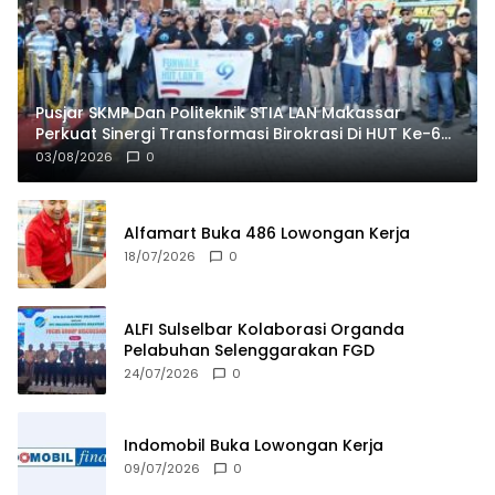
Pusjar SKMP Dan Politeknik STIA LAN Makassar
Perkuat Sinergi Transformasi Birokrasi Di HUT Ke-69
LAN RI
03/08/2026
0
Alfamart Buka 486 Lowongan Kerja
18/07/2026
0
ALFI Sulselbar Kolaborasi Organda
Pelabuhan Selenggarakan FGD
24/07/2026
0
Indomobil Buka Lowongan Kerja
09/07/2026
0