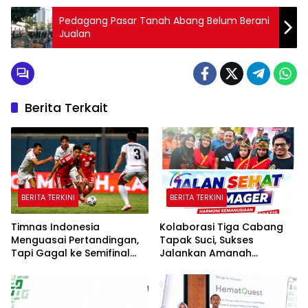
Pedagang Pasar Tanah Abang Belum Berani
Jualan
Berita Terkait
BERITA TERKINI
BERITA TERKINI
Timnas Indonesia
Kolaborasi Tiga Cabang
Menguasai Pertandingan,
Tapak Suci, Sukses
Tapi Gagal ke Semifinal
Jalankan Amanah
Piala AFF
Panggung di Hadapan
Gubernur Sulawesi Selatan