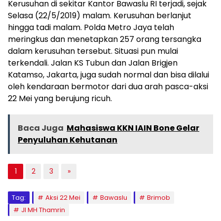
Kerusuhan di sekitar Kantor Bawaslu RI terjadi, sejak
Selasa (22/5/2019) malam. Kerusuhan berlanjut
hingga tadi malam. Polda Metro Jaya telah
meringkus dan menetapkan 257 orang tersangka
dalam kerusuhan tersebut. Situasi pun mulai
terkendali. Jalan KS Tubun dan Jalan Brigjen
Katamso, Jakarta, juga sudah normal dan bisa dilalui
oleh kendaraan bermotor dari dua arah pasca-aksi
22 Mei yang berujung ricuh.
Baca Juga
Mahasiswa KKN IAIN Bone Gelar
Penyuluhan Kehutanan
1
2
3
»
Tag:
Aksi 22 Mei
Bawaslu
Brimob
Jl MH Thamrin