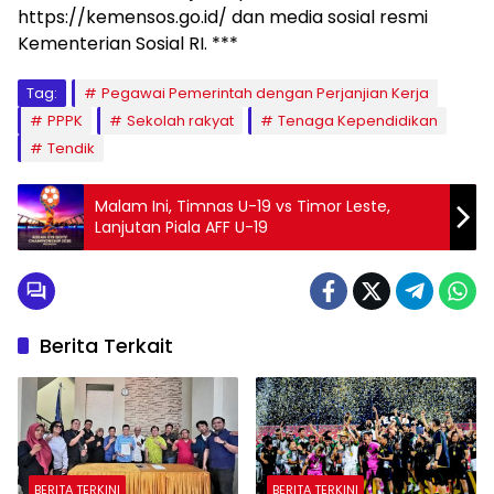
https://kemensos.go.id/ dan media sosial resmi
Kementerian Sosial RI. ***
Tag:
Pegawai Pemerintah dengan Perjanjian Kerja
PPPK
Sekolah rakyat
Tenaga Kependidikan
Tendik
Malam Ini, Timnas U-19 vs Timor Leste,
Lanjutan Piala AFF U-19
Berita Terkait
BERITA TERKINI
BERITA TERKINI