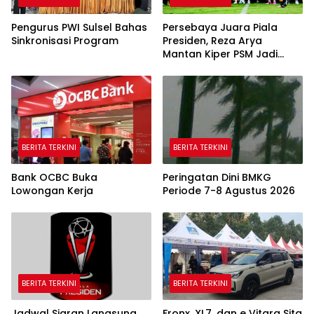
Pengurus PWI Sulsel Bahas
Persebaya Juara Piala
Sinkronisasi Program
Presiden, Reza Arya
Mantan Kiper PSM Jadi
Pahlawan
BERITA TERKINI
BERITA TERKINI
Bank OCBC Buka
Peringatan Dini BMKG
Lowongan Kerja
Periode 7-8 Agustus 2026
BERITA TERKINI
BERITA TERKINI
Jadwal Siaran Langsung
Fronx, XL7, dan e Vitara Sita