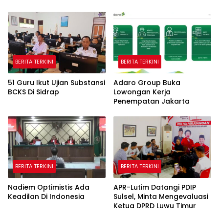
BERITA TERKINI
BERITA TERKINI
51 Guru Ikut Ujian Substansi
Adaro Group Buka
BCKS Di Sidrap
Lowongan Kerja
Penempatan Jakarta
BERITA TERKINI
BERITA TERKINI
Nadiem Optimistis Ada
APR-Lutim Datangi PDIP
Keadilan Di Indonesia
Sulsel, Minta Mengevaluasi
Ketua DPRD Luwu Timur