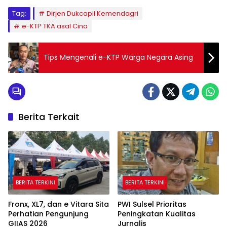
Tag:
Dirjen Dukcapil Kemendagri
e-KTP TKA asal Cina
Tips Mengenali e-KTP Warga Negara Asing
Berita Terkait
BERITA TERKINI
BERITA TERKINI
Fronx, XL7, dan e Vitara Sita
PWI Sulsel Prioritas
Perhatian Pengunjung
Peningkatan Kualitas
GIIAS 2026
Jurnalis