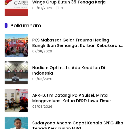
Wings Grup Butuh 39 Tenaga Kerja
08/07/2026
0
Polkumham
PKS Makassar Gelar Trauma Healing
Bangkitkan Semangat Korban Kebakaran
Tallo
07/08/2026
Nadiem Optimistis Ada Keadilan Di
Indonesia
05/08/2026
APR-Lutim Datangi PDIP Sulsel, Minta
Mengevaluasi Ketua DPRD Luwu Timur
05/08/2026
Sudaryono Ancam Copot Kepala SPPG Jika
Terjadi Keracunan MBG