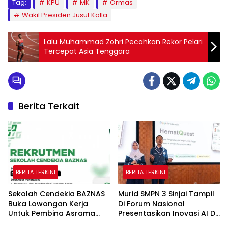
Tag:
KPU
MK
Ormas
Wakil Presiden Jusuf Kalla
Lalu Muhammad Zohri Pecahkan Rekor Pelari
Tercepat Asia Tenggara
Berita Terkait
BERITA TERKINI
BERITA TERKINI
Sekolah Cendekia BAZNAS
Murid SMPN 3 Sinjai Tampil
Buka Lowongan Kerja
Di Forum Nasional
Untuk Pembina Asrama
Presentasikan Inovasi AI Di
Putri
Kantor Google Indonesia