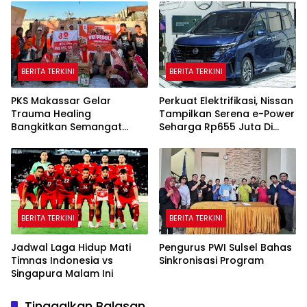
BERITA TERKINI
BERITA TERKINI
PKS Makassar Gelar
Perkuat Elektrifikasi, Nissan
Trauma Healing
Tampilkan Serena e-Power
Bangkitkan Semangat
Seharga Rp655 Juta Di
Korban Kebakaran Tallo
GIIAS 2026
BERITA TERKINI
BERITA TERKINI
Jadwal Laga Hidup Mati
Pengurus PWI Sulsel Bahas
Timnas Indonesia vs
Sinkronisasi Program
Singapura Malam Ini
Tinggalkan Balasan