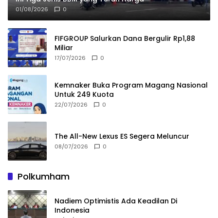
01/08/2026
0
FIFGROUP Salurkan Dana Bergulir Rp1,88
Miliar
17/07/2026
0
Kemnaker Buka Program Magang Nasional
Untuk 249 Kuota
22/07/2026
0
The All-New Lexus ES Segera Meluncur
08/07/2026
0
Polkumham
Nadiem Optimistis Ada Keadilan Di
Indonesia