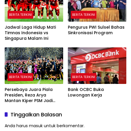
BERITA TERKINI
BERITA TERKINI
Jadwal Laga Hidup Mati
Pengurus PWI Sulsel Bahas
Timnas Indonesia vs
Sinkronisasi Program
Singapura Malam Ini
BERITA TERKINI
BERITA TERKINI
Persebaya Juara Piala
Bank OCBC Buka
Presiden, Reza Arya
Lowongan Kerja
Mantan Kiper PSM Jadi
Pahlawan
Tinggalkan Balasan
Anda harus
masuk
untuk berkomentar.