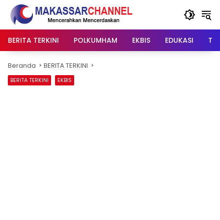
Langsung
ke
konten
BERITA TERKINI
POLKUMHAM
EKBIS
EDUKASI
TIP
Beranda
BERITA TERKINI
BERITA TERKINI
EKBIS