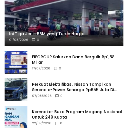
Ini Tiga Jenis BBM yang Turun Harga
01/08/2026
0
FIFGROUP Salurkan Dana Bergulir Rp1,88
Miliar
17/07/2026
0
Perkuat Elektrifikasi, Nissan Tampilkan
Serena e-Power Seharga Rp655 Juta Di
GIIAS 2026
07/08/2026
0
Kemnaker Buka Program Magang Nasional
Untuk 249 Kuota
22/07/2026
0