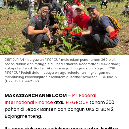
BIBIT DURIAN - Karyawan FIFGROUP melakukan penanaman 360 bibit
pohon durian dan manggis di Desa Kanekes, Kecamatan Leuwidamar,
Kabupaten Lebak, Banten. Aksi ini menjadi bagian dari program CSR
FIFGROUP Peduli dalam upaya enjaga kelestarian lingkungan dan
mendukung keberlanjutan ekosistem di sekitar kawasan Suku Baduy.
(Foto : Dok FIFGROUP)
MAKASSARCHANNEL.COM
–
PT Federal
International Finance
atau
FIFGROUP
tanam 360
pohon di Lebak Banten dan bangun UKS di SDN 2
Bojongmenteng.
Itu menunjukkan mendukung peningkatan kualitas