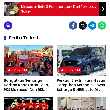
Makassar Raih 3 Penghargaan Dari Pemprov
Sulsel
Berita Terkait
BERITA TERKINI
BERITA TERKINI
Bangkitkan Semangat
Perkuat Elektrifikasi, Nissan
Korban Kebakaran Tallo,
Tampilkan Serena e-Power
PKS Makassar Dan RKI
Seharga Rp655 Juta Di
Gelar Trauma Healing
GIIAS 2026