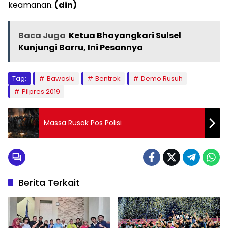
keamanan.
(din)
Baca Juga
Ketua Bhayangkari Sulsel
Kunjungi Barru, Ini Pesannya
Tag:
Bawaslu
Bentrok
Demo Rusuh
Pilpres 2019
Massa Rusak Pos Polisi
Berita Terkait