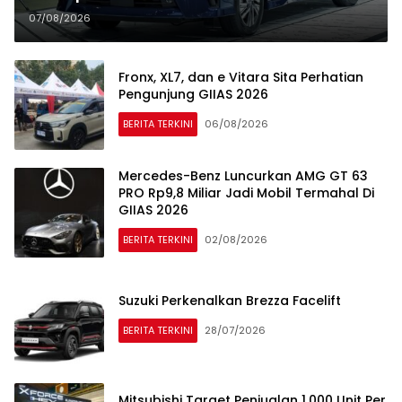
Seharga Rp655 Juta Di GIIAS 2026
07/08/2026
Fronx, XL7, dan e Vitara Sita Perhatian
Pengunjung GIIAS 2026
BERITA TERKINI
06/08/2026
Mercedes-Benz Luncurkan AMG GT 63
PRO Rp9,8 Miliar Jadi Mobil Termahal Di
GIIAS 2026
BERITA TERKINI
02/08/2026
Suzuki Perkenalkan Brezza Facelift
BERITA TERKINI
28/07/2026
Mitsubishi Target Penjualan 1.000 Unit Per