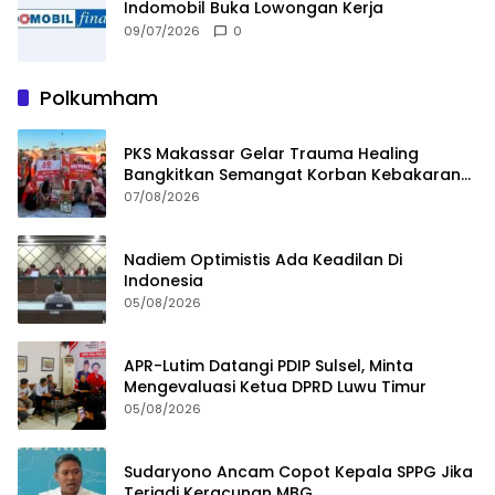
Indomobil Buka Lowongan Kerja
09/07/2026
0
Polkumham
PKS Makassar Gelar Trauma Healing
Bangkitkan Semangat Korban Kebakaran
Tallo
07/08/2026
Nadiem Optimistis Ada Keadilan Di
Indonesia
05/08/2026
APR-Lutim Datangi PDIP Sulsel, Minta
Mengevaluasi Ketua DPRD Luwu Timur
05/08/2026
Sudaryono Ancam Copot Kepala SPPG Jika
Terjadi Keracunan MBG