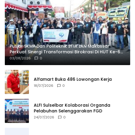
Pusjar SKMP Dan Politeknik STIA LAN Makassar
Perkuat Sinergi Transformasi Birokrasi Di HUT Ke-69
LAN RI
03/08/2026
0
Alfamart Buka 486 Lowongan Kerja
18/07/2026
0
ALFI Sulselbar Kolaborasi Organda
Pelabuhan Selenggarakan FGD
24/07/2026
0