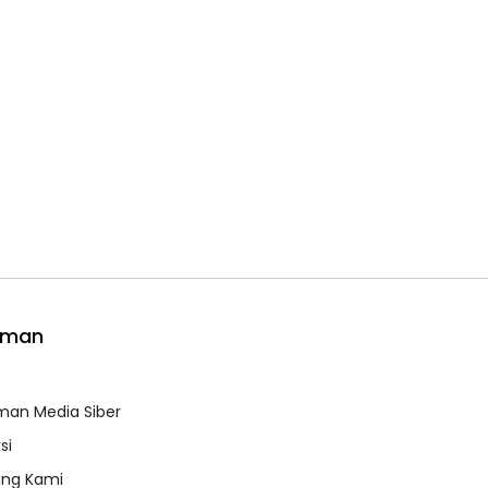
aman
e
an Media Siber
si
ang Kami