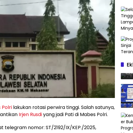
Ek
Ini
01/
Polri
lakukan rotasi perwira tinggi. Salah satunya,
gantikan
Irjen Rusdi
yang jadi Pati di Mabes Polri.
at telegram nomor: ST/2192/IX/KEP./2025,