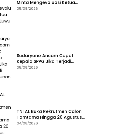
Minta Mengevaluasi Ketua
DPRD Luwu Timur
05/08/2026
Sudaryono Ancam Copot
Kepala SPPG Jika Terjadi
Keracunan MBG
05/08/2026
TNI AL Buka Rekrutmen Calon
Tamtama Hingga 20 Agustus
2026
04/08/2026