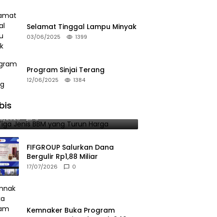
Selamat Tinggal Lampu Minyak
03/06/2025
1399
Program Sinjai Terang
12/06/2025
1384
bis
 Tiga Jenis BBM yang Turun Harga
08/2026
0
FIFGROUP Salurkan Dana
Bergulir Rp1,88 Miliar
17/07/2026
0
Kemnaker Buka Program