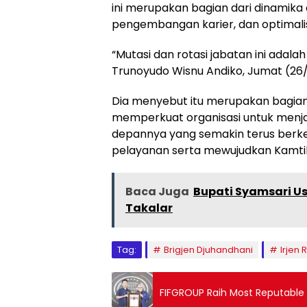
ini merupakan bagian dari dinamika
pengembangan karier, dan optimalisas
“Mutasi dan rotasi jabatan ini adalah
Trunoyudo Wisnu Andiko, Jumat (26
Dia menyebut itu merupakan bagia
memperkuat organisasi untuk menj
depannya yang semakin terus ber
pelayanan serta mewujudkan Kamti
Baca Juga
Bupati Syamsari Us
Takalar
Tag:
Brigjen Djuhandhani
Irjen 
FIFGROUP Raih Most Reputabl