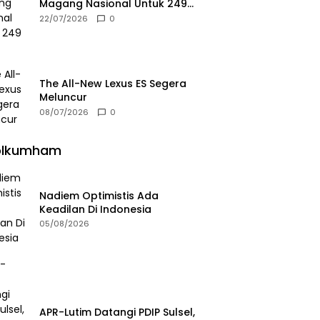
Magang Nasional Untuk 249
Kuota
22/07/2026
0
The All-New Lexus ES Segera
Meluncur
08/07/2026
0
olkumham
Nadiem Optimistis Ada
Keadilan Di Indonesia
05/08/2026
APR-Lutim Datangi PDIP Sulsel,