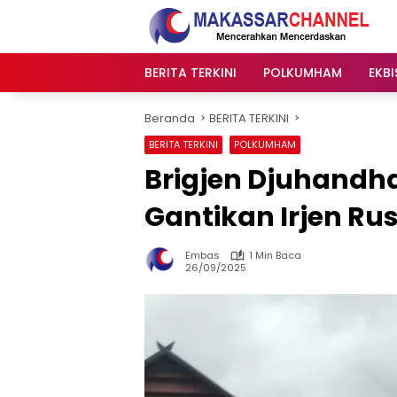
Langsung
ke
konten
BERITA TERKINI
POLKUMHAM
EKBI
Beranda
BERITA TERKINI
BERITA TERKINI
POLKUMHAM
Brigjen Djuhandha
Gantikan Irjen Rus
Embas
1 Min Baca
26/09/2025