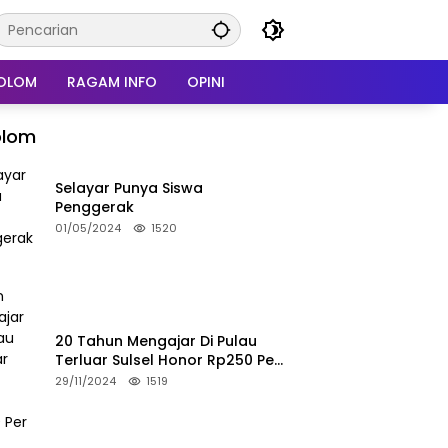
OLOM
RAGAM INFO
OPINI
olom
Selayar Punya Siswa
Penggerak
01/05/2024
1520
20 Tahun Mengajar Di Pulau
Terluar Sulsel Honor Rp250 Per
Bulan
29/11/2024
1519