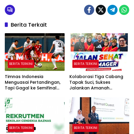
Berita Terkait
BERITA TERKINI
BERITA TERKINI
Timnas Indonesia
Kolaborasi Tiga Cabang
Menguasai Pertandingan,
Tapak Suci, Sukses
Tapi Gagal ke Semifinal
Jalankan Amanah
Piala AFF
Panggung di Hadapan
Gubernur Sulawesi Selatan
BERITA TERKINI
BERITA TERKINI