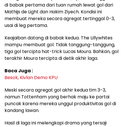
di babak pertama dari tuan rumah lewat gol dari
Mathijs de Light dan Hakim Ziyech. Kondisi ini
membuat mereka secara agregat tertinggal 0-3,
usai di leg pertama.
Keajaiban datang di babak kedua. The Lillywhites
mampu membuat gol. Tidak tanggung-tanggung,
tiga gol tercipta hat-trick Lucas Moura. Bahkan, gol
terakhir Moura tercipta di detik akhir laga.
Baca Juga :
Besok, Kivlan Demo KPU
Meski secara agregat gol akhir kedua tim 3-3,
namun Tottenham yang berhak maju ke partai
puncak karena mereka unggul produktivitas gol di
kandang lawan.
Hasil di laga ini melengkapi drama yang tersaji