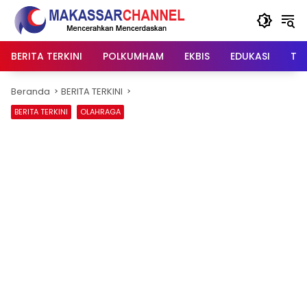
Langsung
ke
konten
BERITA TERKINI
POLKUMHAM
EKBIS
EDUKASI
TIP
Beranda
BERITA TERKINI
BERITA TERKINI
OLAHRAGA